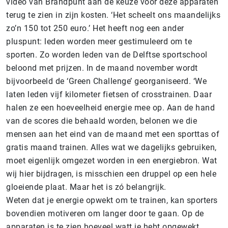
video van Brandpunt aan de keuze voor deze apparaten
terug te zien in zijn kosten. ‘Het scheelt ons maandelijks
zo’n 150 tot 250 euro.’ Het heeft nog een ander
pluspunt: leden worden meer gestimuleerd om te
sporten. Zo worden leden van de Delftse sportschool
beloond met prijzen. In de maand november wordt
bijvoorbeeld de ‘Green Challenge’ georganiseerd. ‘We
laten leden vijf kilometer fietsen of crosstrainen. Daar
halen ze een hoeveelheid energie mee op. Aan de hand
van de scores die behaald worden, belonen we die
mensen aan het eind van de maand met een sporttas of
gratis maand trainen. Alles wat we dagelijks gebruiken,
moet eigenlijk omgezet worden in een energiebron. Wat
wij hier bijdragen, is misschien een druppel op een hele
gloeiende plaat. Maar het is zó belangrijk.
Weten dat je energie opwekt om te trainen, kan sporters
bovendien motiveren om langer door te gaan. Op de
apparaten is te zien hoeveel watt je hebt opgewekt.