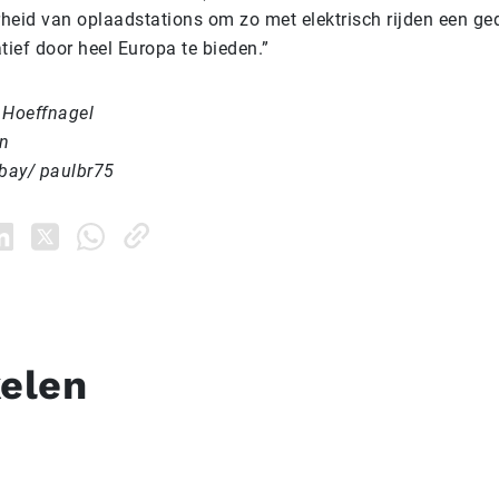
heid van oplaadstations om zo met elektrisch rijden een g
tief door heel Europa te bieden.”
 Hoeffnagel
n
abay/ paulbr75
kelen