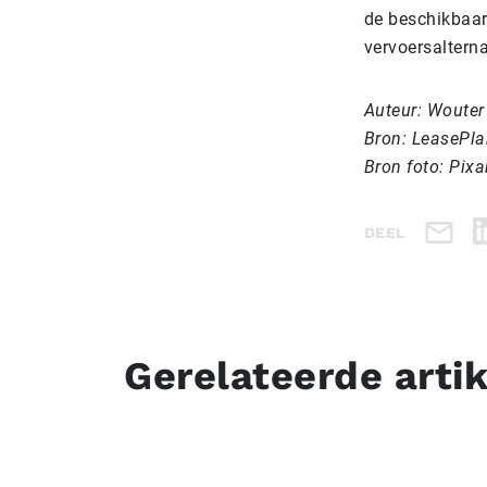
de beschikbaar
vervoersalterna
Auteur: Wouter
Bron: LeasePla
Bron foto: Pix
DEEL
Gerelateerde arti