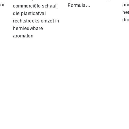
oor
on
Formula…
commerciële schaal
he
die plasticafval
dr
rechtstreeks omzet in
hernieuwbare
aromaten.