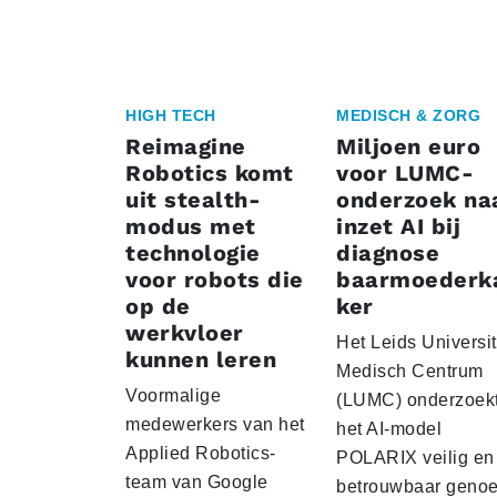
HIGH TECH
MEDISCH & ZORG
Reimagine
Miljoen euro
Robotics komt
voor LUMC-
uit stealth-
onderzoek na
modus met
inzet AI bij
technologie
diagnose
voor robots die
baarmoederk
op de
ker
werkvloer
Het Leids Universit
kunnen leren
Medisch Centrum
Voormalige
(LUMC) onderzoekt
medewerkers van het
het AI-model
Applied Robotics-
POLARIX veilig en
team van Google
betrouwbaar geno