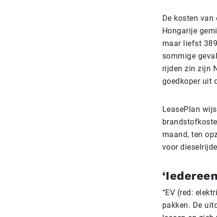
De kosten van e
Hongarije gemid
maar liefst 389
sommige gevall
rijden zin zij
goedkoper uit 
LeasePlan wijs
brandstofkoste
maand, ten opz
voor dieselrijd
‘Iederee
“EV (red: elekt
pakken. De uitd