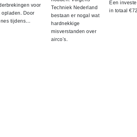
Een investe
derbrekingen voor
Techniek Nederland
in totaal €
t opladen. Door
bestaan er nogal wat
ones tijdens…
hardnekkige
misverstanden over
airco's.