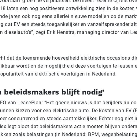
voortaan ‘groen’ te verplaatsen. De meest recente cijfers ove
 laten een nog positievere ontwikkeling zien in de kosten v
nde jaren ook nog eens allerlei nieuwe modellen op de mark
ng dat EV een steeds toegankelijker en vanzelfsprekender alt
n dieselauto’s”, zegt Erik Henstra, managing director van L
ht dat de toenemende hoeveelheid elektrische occasions die
ikbaar wordt en de mogelijkheid deze voertuigen te leasen 
opulariteit van elektrische voertuigen in Nederland.
n beleidsmakers blijft nodig’
EO van LeasePlan: “Het goede nieuws is dat berijders nu oo
unnen kiezen voor een elektrische auto. De kosten van EV (E
eer concurrerend en steeds aantrekkelijker. Echter nog niet i
dex legt bloot dat beleidsmakers actie moeten blijven onde
kken zoals belastingen (in Nederland: BPM, wegenbelasting, 