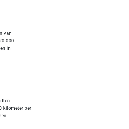
én van
 20.000
een in
itten.
 kilometer per
 een