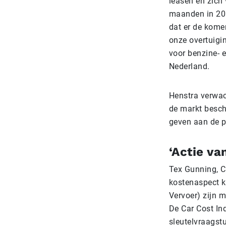
leasen en zich 
maanden in 2018
dat er de kome
onze overtuigi
voor benzine- e
Nederland.
Henstra verwac
de markt besch
geven aan de p
‘Actie va
Tex Gunning, C
kostenaspect k
Vervoer) zijn m
De Car Cost In
sleutelvraagstu