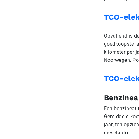
TCO-elek
Opvallend is da
goedkoopste la
kilometer per j
Noorwegen, Pol
TCO-elek
Benzineau
Een benzineaut
Gemiddeld kost
jaar, ten opzic
dieselauto.