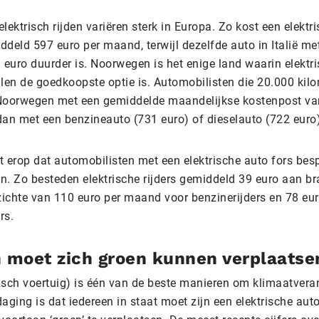
lektrisch rijden variëren sterk in Europa. Zo kost een elektr
deld 597 euro per maand, terwijl dezelfde auto in Italië me
 euro duurder is. Noorwegen is het enige land waarin elektris
en de goedkoopste optie is. Automobilisten die 20.000 kilo
n Noorwegen met een gemiddelde maandelijkse kostenpost va
dan met een benzineauto (731 euro) of dieselauto (722 euro
t erop dat automobilisten met een elektrische auto fors bes
n. Zo besteden elektrische rijders gemiddeld 39 euro aan br
ichte van 110 euro per maand voor benzinerijders en 78 eu
ers.
n moet zich groen kunnen verplaatse
risch voertuig) is één van de beste manieren om klimaatvera
aging is dat iedereen in staat moet zijn een elektrische auto