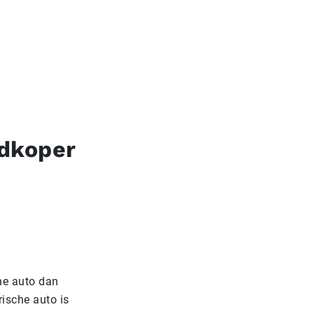
edkoper
he auto dan
rische auto is