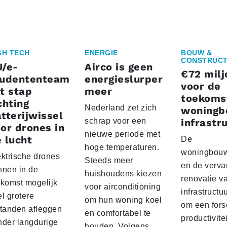
GH TECH
ENERGIE
BOUW &
CONSTRUCT
U/e-
Airco is geen
€72 milj
tudententeam
energieslurper
voor de
t stap
meer
toekoms
chting
Nederland zet zich
woningb
tterijwissel
schrap voor een
infrastr
or drones in
nieuwe periode met
 lucht
De
hoge temperaturen.
woningbou
ektrische drones
Steeds meer
en de verva
nnen in de
huishoudens kiezen
renovatie v
ekomst mogelijk
voor airconditioning
infrastructu
l grotere
om hun woning koel
om een fors
standen afleggen
en comfortabel te
productivite
nder langdurige
houden. Volgens