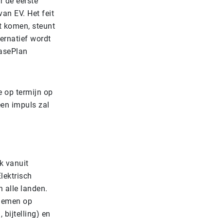
r de eerste
an EV. Het feit
t komen, steunt
ernatief wordt
easePlan
 op termijn op
een impuls zal
k vanuit
lektrisch
n alle landen.
rnemen op
bijtelling) en