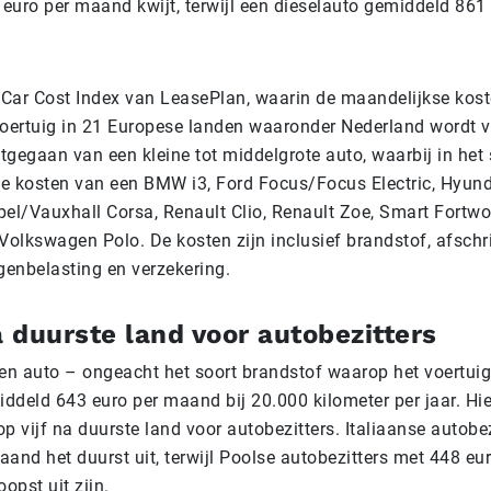
euro per maand kwijt, terwijl een dieselauto gemiddeld 861 
de Car Cost Index van LeasePlan, waarin de maandelijkse kos
voertuig in 21 Europese landen waaronder Nederland wordt v
itgegaan van een kleine tot middelgrote auto, waarbij in het 
e kosten van een BMW i3, Ford Focus/Focus Electric, Hyunda
pel/Vauxhall Corsa, Renault Clio, Renault Zoe, Smart Fortw
Volkswagen Polo. De kosten zijn inclusief brandstof, afschri
enbelasting en verzekering.
a duurste land voor autobezitters
en auto – ongeacht het soort brandstof waarop het voertuig 
ddeld 643 euro per maand bij 20.000 kilometer per jaar. Hi
p vijf na duurste land voor autobezitters. Italiaanse autobez
aand het duurst uit, terwijl Poolse autobezitters met 448 e
oopst uit zijn.