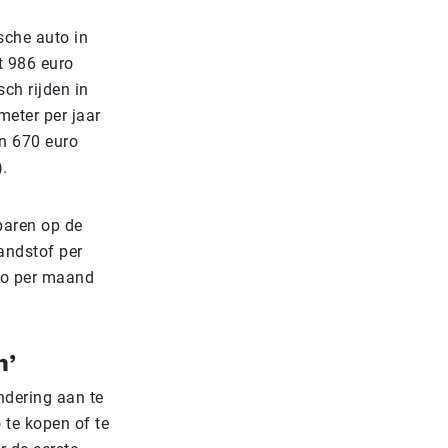
ische auto in
t 986 euro
ch rijden in
meter per jaar
n 670 euro
).
paren op de
andstof per
ro per maand
n’
ndering aan te
 te kopen of te