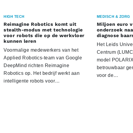
HIGH TECH
MEDISCH & ZORG
Reimagine Robotics komt uit
Miljoen euro 
stealth-modus met technologie
onderzoek naar
voor robots die op de werkvloer
diagnose baa
kunnen leren
Het Leids Unive
Voormalige medewerkers van het
Centrum (LUMC) 
Applied Robotics-team van Google
model POLARIX 
DeepMind richten Reimagine
betrouwbaar gen
Robotics op. Het bedrijf werkt aan
voor de…
intelligente robots voor…