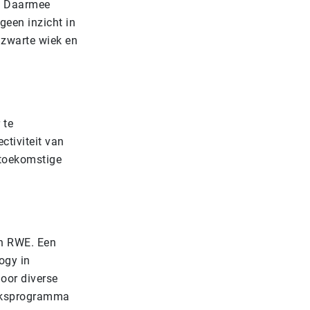
n. Daarmee
geen inzicht in
 zwarte wiek en
 te
ctiviteit van
 toekomstige
an RWE. Een
ogy in
oor diverse
oeksprogramma