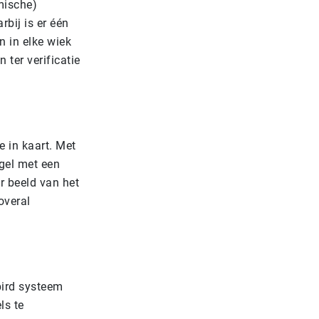
mische)
bij is er één
n in elke wiek
 ter verificatie
e in kaart. Met
gel met een
r beeld van het
overal
bird systeem
ls te