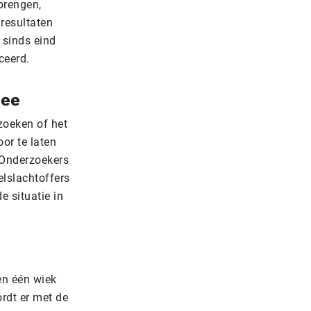
brengen,
 resultaten
 sinds eind
ceerd.
zee
zoeken of het
or te laten
 Onderzoekers
elslachtoffers
e situatie in
en één wiek
rdt er met de