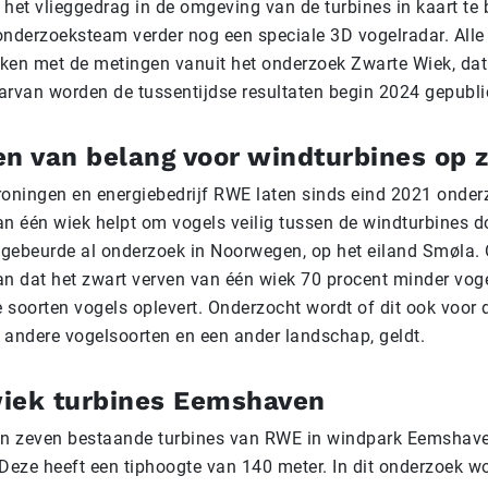
 het vlieggedrag in de omgeving van de turbines in kaart te 
 onderzoeksteam verder nog een speciale 3D vogelradar. Alle
ken met de metingen vanuit het onderzoek Zwarte Wiek, dat
arvan worden de tussentijdse resultaten begin 2024 gepubli
en van belang voor windturbines op 
roningen en energiebedrijf RWE laten sinds eind 2021 onder
n één wiek helpt om vogels veilig tussen de windturbines do
r gebeurde al onderzoek in Noorwegen, op het eiland Smøla.
an dat het zwart verven van één wiek 70 procent minder vog
soorten vogels oplevert. Onderzocht wordt of dit ook voor d
 andere vogelsoorten en een ander landschap, geldt.
iek turbines Eemshaven
an zeven bestaande turbines van RWE in windpark Eemshav
 Deze heeft een tiphoogte van 140 meter. In dit onderzoek wo