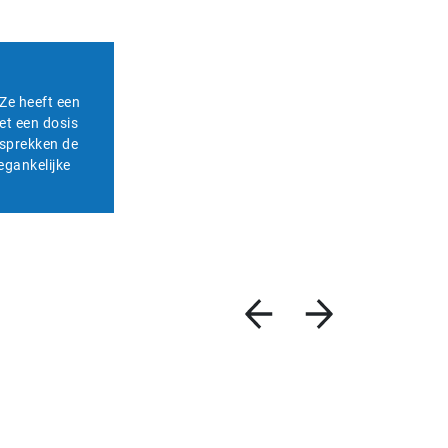
Ze heeft een
et een dosis
gesprekken de
egankelijke