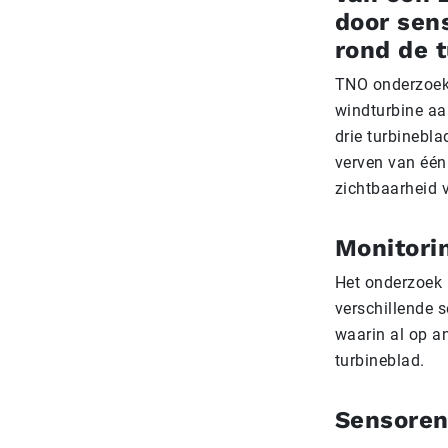
door sen
rond de 
TNO onderzoekt
windturbine aa
drie turbinebla
verven van één
zichtbaarheid 
Monitori
Het onderzoek 
verschillende 
waarin al op a
turbineblad.
Sensoren