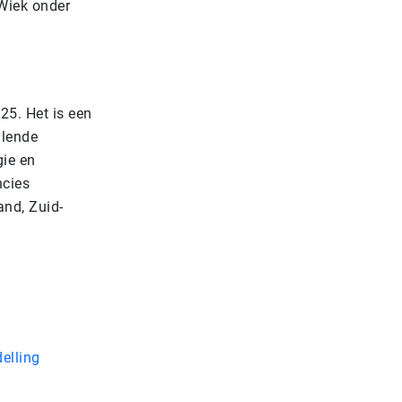
Wiek onder
25. Het is een
llende
gie en
ncies
and, Zuid-
elling