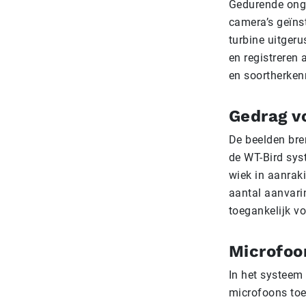
Gedurende onge
camera’s geïns
turbine uitgeru
en registreren 
en soortherken
Gedrag v
De beelden bre
de WT-Bird sys
wiek in aanrak
aantal aanvarin
toegankelijk v
Microfoo
In het systeem
microfoons toe