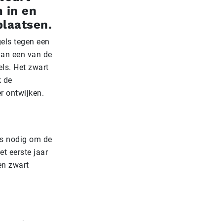
 in en
plaatsen.
els tegen een
van een van de
els. Het zwart
k de
r ontwijken.
is nodig om de
t eerste jaar
en zwart