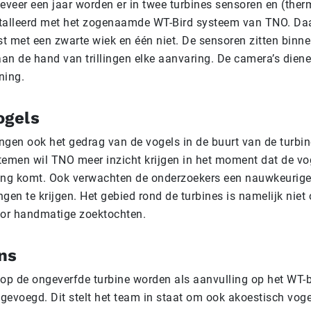
veer een jaar worden er in twee turbines sensoren en (ther
talleerd met het zogenaamde WT-Bird systeem van TNO. Daar
st met een zwarte wiek en één niet. De sensoren zitten binne
aan de hand van trillingen elke aanvaring. De camera’s dienen
ning.
ogels
ngen ook het gedrag van de vogels in de buurt van de turbin
temen wil TNO meer inzicht krijgen in het moment dat de vo
ing komt. Ook verwachten de onderzoekers een nauwkeurige
gen te krijgen. Het gebied rond de turbines is namelijk niet 
oor handmatige zoektochten.
ns
 op de ongeverfde turbine worden als aanvulling op het WT-
gevoegd. Dit stelt het team in staat om ook akoestisch voge