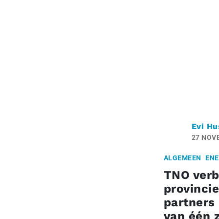
Evi Hu
27 NOV
ALGEMEEN
ENE
TNO verb
provinci
partners 
van één 