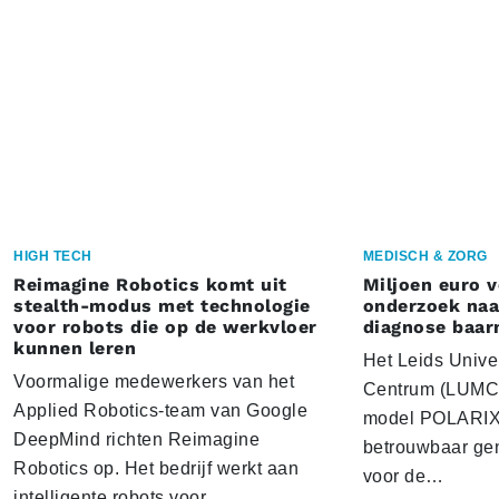
HIGH TECH
MEDISCH & ZORG
Reimagine Robotics komt uit
Miljoen euro 
stealth-modus met technologie
onderzoek naar
voor robots die op de werkvloer
diagnose baa
kunnen leren
Het Leids Unive
Voormalige medewerkers van het
Centrum (LUMC) 
Applied Robotics-team van Google
model POLARIX 
DeepMind richten Reimagine
betrouwbaar gen
Robotics op. Het bedrijf werkt aan
voor de…
intelligente robots voor…