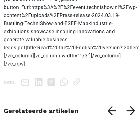
button=”url:https%3A%2F%2Fevent.technishow.nl%2Fwp-
content%2Fuploads%2FPress-release-2024.03.19-
Bustling-TechniShow-and-ESEF-Maakindustrie-
exhibitions-showcase-inspiring-innovations-and-
generate-valuable-business-
leads.pdf|title:Read%20the%20English%20version%20here|
[/vc_column][vc_column width=”1/3″][/vc_column]
[/vc_row]
DEEL
Gerelateerde artikelen