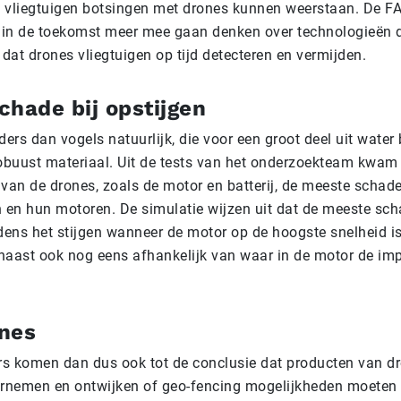
 vliegtuigen botsingen met drones kunnen weerstaan. De F
in de toekomst meer mee gaan denken over technologieën d
dat drones vliegtuigen op tijd detecteren en vermijden.
chade bij opstijgen
ders dan vogels natuurlijk, die voor een groot deel uit water
buust materiaal. Uit de tests van het onderzoekteam kwam 
 van de drones, zoals de motor en batterij, de meeste schad
n en hun motoren. De simulatie wijzen uit dat de meeste sc
jdens het stijgen wanneer de motor op de hoogste snelheid i
naast ook nog eens afhankelijk van waar in de motor de im
nes
s komen dan dus ook tot de conclusie dat producten van d
rnemen en ontwijken of geo-fencing mogelijkheden moeten