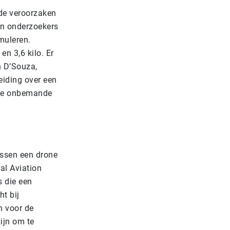
ade veroorzaken
an onderzoekers
muleren.
n 3,6 kilo. Er
n D’Souza,
eiding over een
eine onbemande
ussen een drone
al Aviation
s die een
ht bij
n voor de
ijn om te