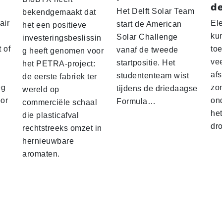
de
Het Delft Solar Team
bekendgemaakt dat
air
El
start de American
het een positieve
ku
Solar Challenge
investeringsbeslissin
 of
to
vanaf de tweede
g heeft genomen voor
vee
startpositie. Het
het PETRA-project:
af
studententeam wist
de eerste fabriek ter
eg
zo
tijdens de driedaagse
wereld op
oor
on
Formula…
commerciële schaal
he
die plasticafval
dr
rechtstreeks omzet in
hernieuwbare
aromaten.