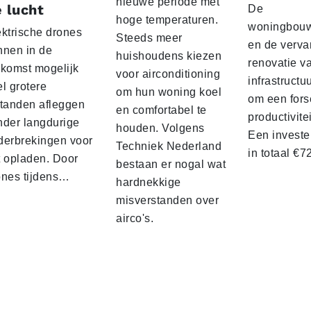
nieuwe periode met
 lucht
De
hoge temperaturen.
woningbou
ektrische drones
Steeds meer
en de verva
nnen in de
huishoudens kiezen
renovatie v
ekomst mogelijk
voor airconditioning
infrastructu
l grotere
om hun woning koel
om een fors
standen afleggen
en comfortabel te
productivite
nder langdurige
houden. Volgens
Een investe
derbrekingen voor
Techniek Nederland
in totaal €
t opladen. Door
bestaan er nogal wat
ones tijdens…
hardnekkige
misverstanden over
airco's.