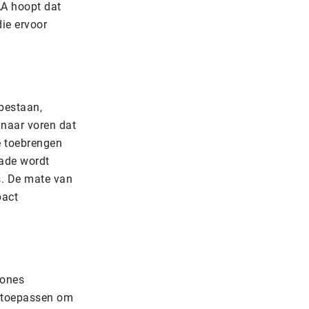
AA hoopt dat
ie ervoor
 bestaan,
naar voren dat
e toebrengen
hade wordt
s. De mate van
pact
rones
 toepassen om