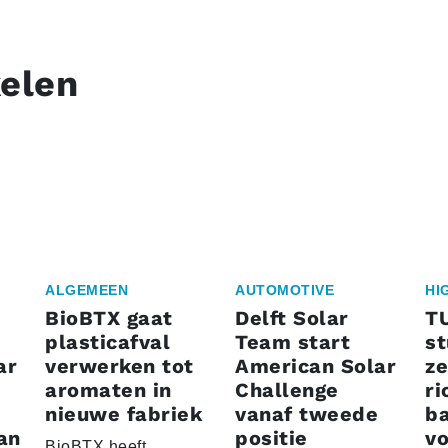
kelen
ALGEMEEN
AUTOMOTIVE
HI
BioBTX gaat
Delft Solar
T
plasticafval
Team start
s
ar
verwerken tot
American Solar
ze
aromaten in
Challenge
ri
nieuwe fabriek
vanaf tweede
ba
an
positie
vo
BioBTX heeft