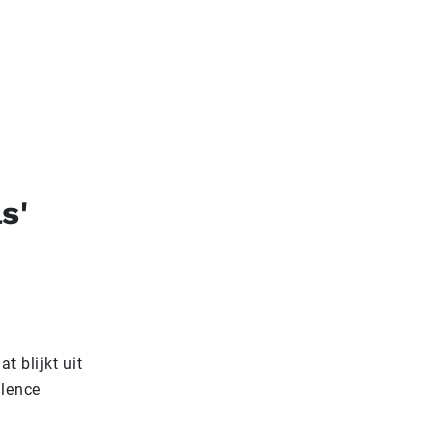
s'
t blijkt uit
llence