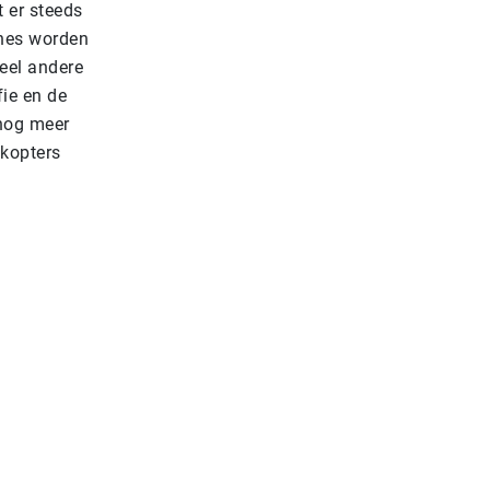
 er steeds
ones worden
Veel andere
ie en de
 nog meer
lkopters