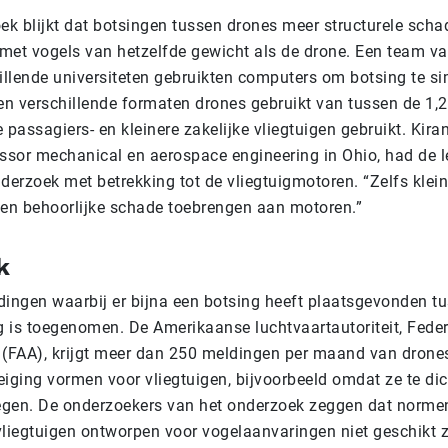
oek blijkt dat botsingen tussen drones meer structurele sch
met vogels van hetzelfde gewicht als de drone. Een team v
hillende universiteten gebruikten computers om botsing te si
n verschillende formaten drones gebruikt van tussen de 1,2 e
assagiers- en kleinere zakelijke vliegtuigen gebruikt. Kira
essor mechanical en aerospace engineering in Ohio, had de l
nderzoek met betrekking tot de vliegtuigmotoren. “Zelfs kl
en behoorlijke schade toebrengen aan motoren.”
k
dingen waarbij er bijna een botsing heeft plaatsgevonden t
g is toegenomen. De Amerikaanse luchtvaartautoriteit, Feder
 (FAA), krijgt meer dan 250 meldingen per maand van drone
iging vormen voor vliegtuigen, bijvoorbeeld omdat ze te dic
iegen. De onderzoekers van het onderzoek zeggen dat norme
vliegtuigen ontworpen voor vogelaanvaringen niet geschikt z