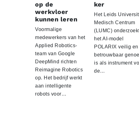
op de
ker
werkvloer
Het Leids Universit
kunnen leren
Medisch Centrum
Voormalige
(LUMC) onderzoekt
medewerkers van het
het AI-model
Applied Robotics-
POLARIX veilig en
team van Google
betrouwbaar geno
DeepMind richten
is als instrument v
Reimagine Robotics
de…
op. Het bedrijf werkt
aan intelligente
robots voor…