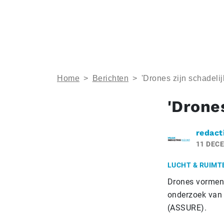
Home
>
Berichten
>
'Drones zijn schadelij
'Drones
redact
11 DEC
LUCHT & RUIMT
Drones vormen i
onderzoek van 
(ASSURE).