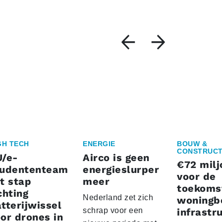
GH TECH
ENERGIE
BOUW &
CONSTRUCT
U/e-
Airco is geen
€72 milj
tudententeam
energieslurper
voor de
t stap
meer
toekoms
chting
Nederland zet zich
woningb
tterijwissel
schrap voor een
infrastr
or drones in