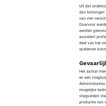
Uit dat onderz
dan botsingen 
van vier versc
Daarvoor werde
werden gewone p
assistent prof
deel van het o
systemen kunn
Gevaarlij
Het aantal mel
en een vliegtui
Administration
mogelijke bedre
vliegvelden vl
productie van 