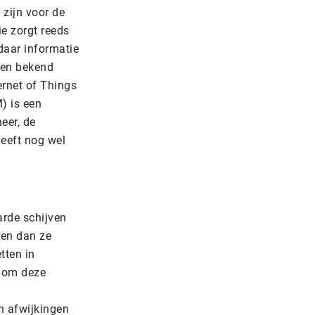
 zijn voor de
ie zorgt reeds
daar informatie
ten bekend
ernet of Things
) is een
eer, de
eeft nog wel
rde schijven
len dan ze
tten in
n om deze
n afwijkingen