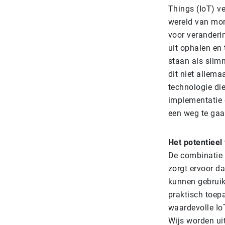
Things (IoT) ve
wereld van morg
voor veranderi
uit ophalen en
staan als slim
dit niet allem
technologie die
implementatie 
een weg te gaan
Het potentieel
De combinatie 
zorgt ervoor d
kunnen gebruik
praktisch toep
waardevolle IoT
Wijs worden ui