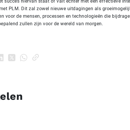
t succes hiervan staat of valt echter met een effectieve inte
met PLM. Dit zal zowel nieuwe uitdagingen als groeimogeli
n voor de mensen, processen en technologieën die bijdrag
bepalend zullen zijn voor de wereld van morgen.
kelen