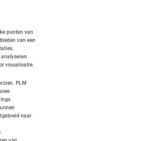
rke punten van
 bieden van een
aties,
t analyseren
r visualisatie.
oorzien. PLM
euwe
hings
 kunnen
tgebreid naar
n
ren van