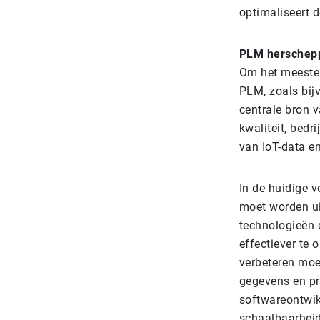
optimaliseert d
PLM herschepp
Om het meeste 
PLM, zoals bij
centrale bron v
kwaliteit, bedr
van IoT-data e
In de huidige 
moet worden ui
technologieën 
effectiever te
verbeteren moe
gegevens en p
softwareontwik
schaalbaarheid