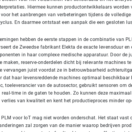
terpretaties. Hiermee kunnen productontwikkelaars worden 
 voor het aanbrengen van verbeteringen tijdens de volledige
yclus. En daarmee ontstaat een aanpak die een gesloten lu
emingen hebben de eerste stappen in de combinatie van PL
yseert de Zweedse fabrikant Elekta de exacte levensduur en 
ponenten in haar complexe medische apparatuur. Door de ju
 maken, reserve-onderdelen dicht bij relevante machines te
 vervangen juist voordat ze in betrouwbaarheid achteruitg
or dat haar levensreddende machines optimaal beschikbaar b
c, toeleverancier van de autosector, gebruikt sensoren om 
 real-time in de gaten te houden. Zo kunnen deze maximaal
 verlies van kwaliteit en kent het productieproces minder o
 PLM voor IoT mag niet worden onderschat. Het staat vast d
randeringen zal zorgen van de manier waarop bedrijven pro