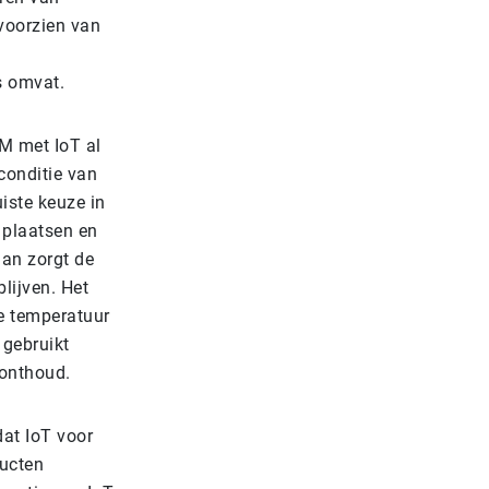
voorzien van
s omvat.
M met IoT al
conditie van
iste keuze in
 plaatsen en
aan zorgt de
lijven. Het
de temperatuur
 gebruikt
ponthoud.
at IoT voor
ducten