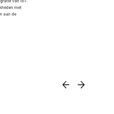
gratie van IoT-
jkheden met
en aan de