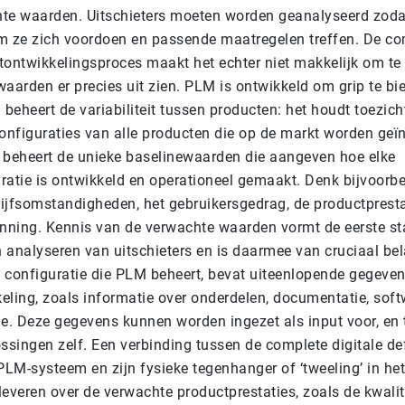
te waarden. Uitschieters moeten worden geanalyseerd zod
 ze zich voordoen en passende maatregelen treffen. De co
tontwikkelingsproces maakt het echter niet makkelijk om te
waarden er precies uit zien. PLM is ontwikkeld om grip te b
 beheert de variabiliteit tussen producten: het houdt toezich
configuraties van alle producten die op de markt worden geï
 beheert de unieke baselinewaarden die aangeven hoe elke
ratie is ontwikkeld en operationeel gemaakt. Denk bijvoorb
ijfsomstandigheden, het gebruikersgedrag, de productpresta
ning. Kennis van de verwachte waarden vormt de eerste st
n analyseren van uitschieters en is daarmee van cruciaal bel
ve configuratie die PLM beheert, bevat uiteenlopende gegeven
eling, zoals informatie over onderdelen, documentatie, soft
ie. Deze gegevens kunnen worden ingezet als input voor, en t
ssingen zelf. Een verbinding tussen de complete digitale def
PLM-systeem en zijn fysieke tegenhanger of ‘tweeling’ in het
everen over de verwachte productprestaties, zoals de kwalit