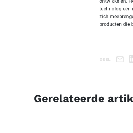
ontwikkelen. He
technologieën 
zich meebrenge
producten die 
DEEL
Gerelateerde arti