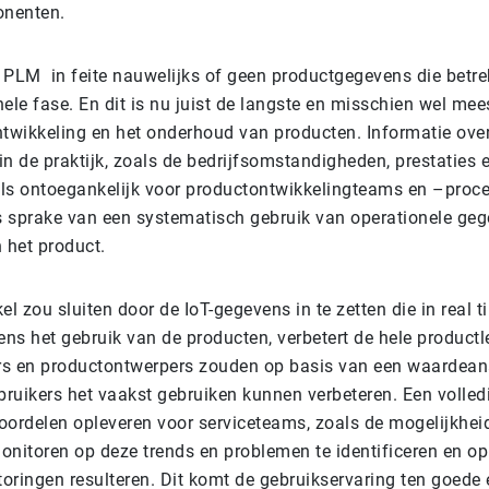
nenten.
 PLM in feite nauwelijks of geen productgegevens die betr
ele fase. En dit is nu juist de langste en misschien wel mee
ntwikkeling en het onderhoud van producten. Informatie over
n de praktijk, zoals de bedrijfsomstandigheden, prestaties e
eels ontoegankelijk voor productontwikkelingteams en –proc
ks sprake van een systematisch gebruik van operationele geg
 het product.
el zou sluiten door de IoT-gegevens in te zetten die in real 
ens het gebruik van de producten, verbetert de hele product
s en productontwerpers zouden op basis van een waardean
bruikers het vaakst gebruiken kunnen verbeteren. Een volled
oordelen opleveren voor serviceteams, zoals de mogelijkhe
monitoren op deze trends en problemen te identificeren en op
toringen resulteren. Dit komt de gebruikservaring ten goede