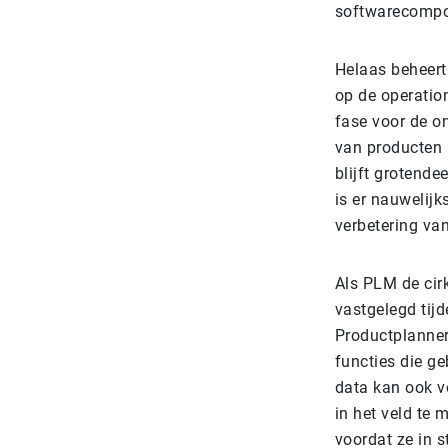
softwarecompo
Helaas beheert
op de operation
fase voor de o
van producten i
blijft grotend
is er nauwelij
verbetering van
Als PLM de cirk
vastgelegd tijd
Productplanner
functies die ge
data kan ook v
in het veld te 
voordat ze in s