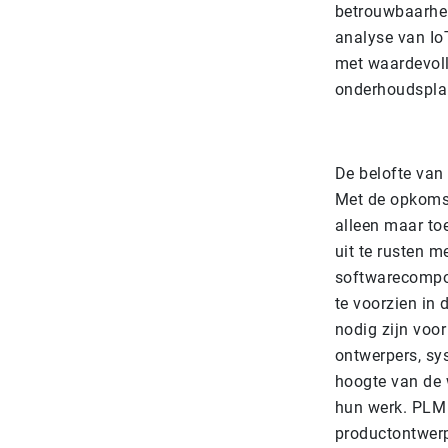
betrouwbaarhei
analyse van Io
met waardevolle
onderhoudsplan
De belofte van
Met de opkomst
alleen maar to
uit te rusten 
softwarecompon
te voorzien in
nodig zijn voo
ontwerpers, sy
hoogte van de 
hun werk. PLM 
productontwerp