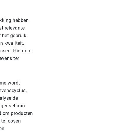
ekking hebben
st relevante
 het gebruik
n kwaliteit,
essen. Hierdoor
evens ter
time wordt
levenscyclus.
alyse de
iger set aan
id om producten
 te lossen
 en