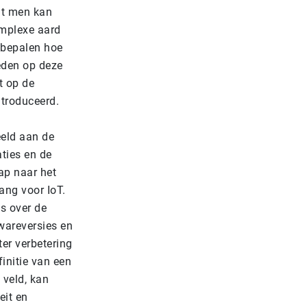
at men kan
mplexe aard
 bepalen hoe
ieden op deze
t op de
ntroduceerd.
eeld aan de
ties en de
ap naar het
ang voor IoT.
s over de
wareversies en
er verbetering
initie van een
 veld, kan
eit en