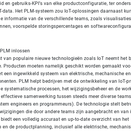
d en gebruiks-KPI’s van elke productconfiguratie, ter onder
T-data. Het PLM-systeem zou IoT-oplossingen daarnaast kun
 informatie van de verschillende teams, zoals visualisaties
nen, voorspelde storingspercentages en softwareconfigura
 PLM inlossen
 van populaire nieuwe technologieën zoals IoT neemt het
e. Producten moeten namelijk geschikt worden gemaakt voor
met een ingewikkeld systeem van elektrische, mechanische en
enten. PLM helpt bedrijven met de ontwikkeling van IoT-p
 de systematische processen, het wijzigingsbeheer en de wor
r effectieve samenwerking tussen steeds meer diverse team
stem engineers en programmeurs). De technologie stelt bet
wijzigingen die door andere teams zijn aangebracht en van i
biedt een volledig accuraat en up-to-date overzicht van het
 en de productplanning, inclusief alle elektrische, mechani