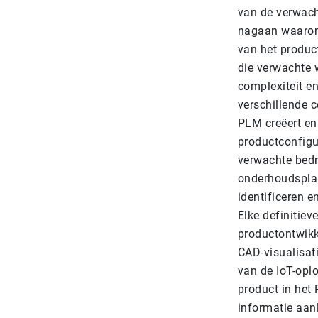
van de verwach
nagaan waarom
van het produc
die verwachte 
complexiteit en
verschillende 
PLM creëert en
productconfigu
verwachte bedr
onderhoudsplan
identificeren e
Elke definitie
productontwikk
CAD-visualisat
van de IoT-oplo
product in het 
informatie aanl