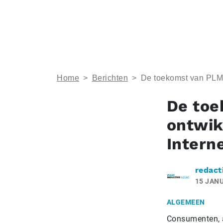
Home
>
Berichten
>
De toekomst van PLM: 
De toe
ontwik
Intern
redact
15 JANU
ALGEMEEN
Consumenten, an