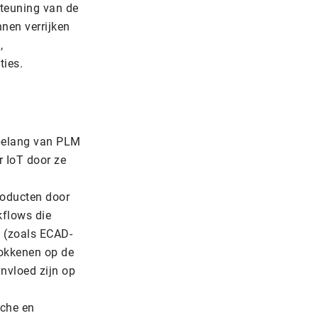
steuning van de
nen verrijken
,
ties.
 belang van PLM
 IoT door ze
roducten door
kflows die
s (zoals ECAD-
rokkenen op de
nvloed zijn op
sche en