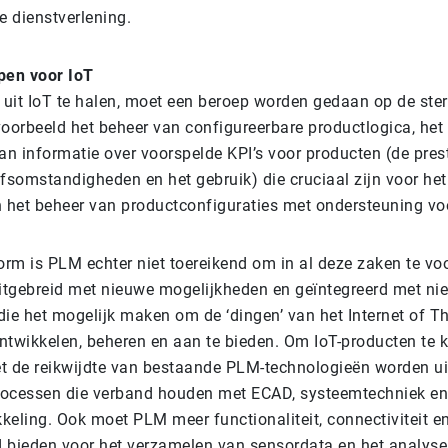
e dienstverlening.
en voor IoT
uit IoT te halen, moet een beroep worden gedaan op de ste
voorbeeld het beheer van configureerbare productlogica, het
an informatie over voorspelde KPI’s voor producten (de prest
ijfsomstandigheden en het gebruik) die cruciaal zijn voor he
n het beheer van productconfiguraties met ondersteuning voo
vorm is PLM echter niet toereikend om in al deze zaken te v
tgebreid met nieuwe mogelijkheden en geïntegreerd met ni
die het mogelijk maken om de ‘dingen’ van het Internet of T
 ontwikkelen, beheren en aan te bieden. Om IoT-producten te
t de reikwijdte van bestaande PLM-technologieën worden ui
rocessen die verband houden met ECAD, systeemtechniek en
keling. Ook moet PLM meer functionaliteit, connectiviteit e
 bieden voor het verzamelen van sensordata en het analyse