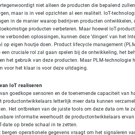
rtegenwoordigt niet alleen de producten die bepalend zullen
en, maar is in veel opzichten al een realiteit. IoT-technolog
ngen in de manier waarop bedrijven producten ontwikkelen, 
 toekomstige producten verbeteren. Maar hoewel IoT-produc
me verbonden oplossingen, kunnen deze ‘dingen’ van het Int
aal op eigen houtje doen. Product lifecycle management (PLM
 een cruciale rol zal gaan spelen bij de ontwikkeling, het beh
en het gebruik van deze producten. Maar PLM-technologie h
 voor het klaar is voor deze uitdaging.
 van IoT realiseren
van goedkope sensoren en de toenemende capaciteit van ha
at productontwikkelaars letterlijk meer data kunnen verzame
en. Het ontbreken van de juiste tools om deze data om te ze
asbare informatie weerhoudt de productontwikkelaars erva
-date op brede schaal in te zetten.
t bergen operationele gegevens vraagt om het signaleren va