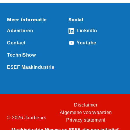
Meer informatie
Social
Adverteren
LinkedIn
Contact
Youtube
TechniShow
ESEF Maakindustrie
Disclaimer
Algemene voorwaarden
© 2026 Jaarbeurs
Privacy statement
Maakindustrie Nieuws en ESEF zijn een initiatief