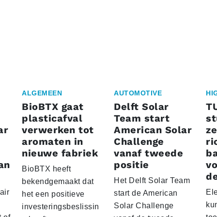
ALGEMEEN
AUTOMOTIVE
HI
BioBTX gaat
Delft Solar
T
plasticafval
Team start
s
ar
verwerken tot
American Solar
ze
aromaten in
Challenge
ri
nieuwe fabriek
vanaf tweede
ba
an
positie
vo
BioBTX heeft
de
Het Delft Solar Team
bekendgemaakt dat
air
El
start de American
het een positieve
ku
Solar Challenge
investeringsbeslissin