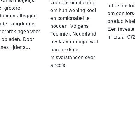
ekomst mogelijk
voor airconditioning
infrastructu
l grotere
om hun woning koel
om een fors
standen afleggen
en comfortabel te
productivite
nder langdurige
houden. Volgens
Een investe
derbrekingen voor
Techniek Nederland
in totaal €
t opladen. Door
bestaan er nogal wat
ones tijdens…
hardnekkige
misverstanden over
airco's.