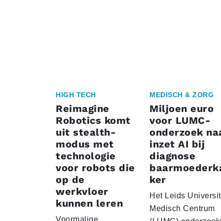
HIGH TECH
MEDISCH & ZORG
Reimagine
Miljoen euro
Robotics komt
voor LUMC-
uit stealth-
onderzoek na
modus met
inzet AI bij
technologie
diagnose
voor robots die
baarmoederk
op de
ker
werkvloer
Het Leids Universit
kunnen leren
Medisch Centrum
Voormalige