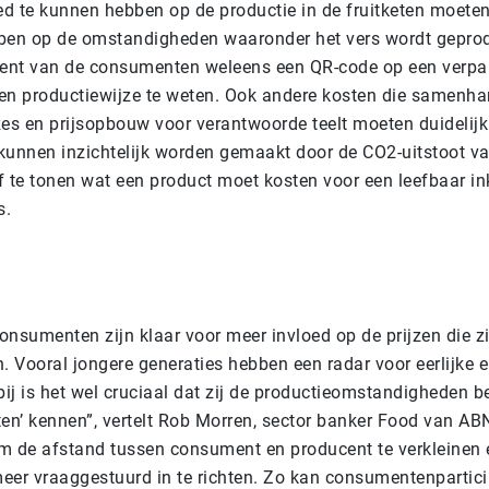
d te kunnen hebben op de productie in de fruitketen moet
ben op de omstandigheden waaronder het vers wordt gepro
cent van de consumenten weleens een QR-code op een verp
en productiewijze te weten. Ook andere kosten die samenh
s en prijsopbouw voor verantwoorde teelt moeten duidelij
kunnen inzichtelijk worden gemaakt door de CO2-uitstoot va
 of te tonen wat een product moet kosten voor een leefbaar 
s.
onsumenten zijn klaar voor meer invloed op de prijzen die zi
n. Vooral jongere generaties hebben een radar voor eerlijke
bij is het wel cruciaal dat zij de productieomstandigheden b
ten’ kennen”, vertelt Rob Morren, sector banker Food van A
m de afstand tussen consument en producent te verkleinen 
eer vraaggestuurd in te richten. Zo kan consumentenpartici