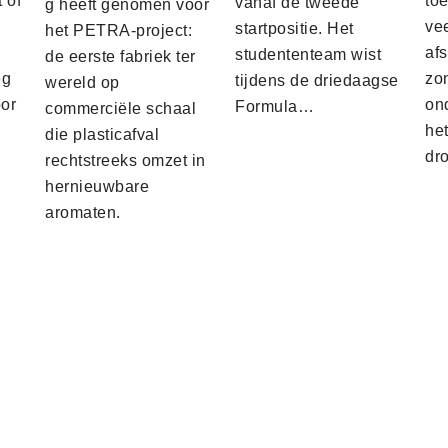
 of
to
vanaf de tweede
g heeft genomen voor
vee
startpositie. Het
het PETRA-project:
af
studententeam wist
de eerste fabriek ter
eg
zo
tijdens de driedaagse
wereld op
oor
on
Formula…
commerciële schaal
he
die plasticafval
dr
rechtstreeks omzet in
hernieuwbare
aromaten.