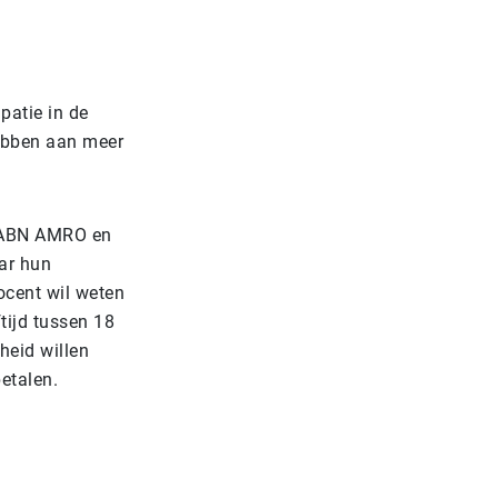
patie in de
hebben aan meer
n ABN AMRO en
ar hun
ocent wil weten
ftijd tussen 18
kheid willen
betalen.