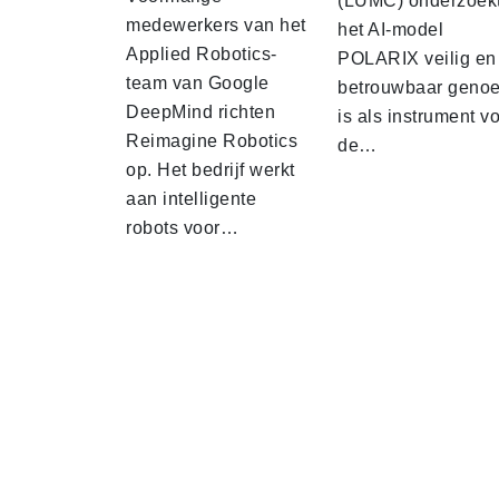
(LUMC) onderzoekt
medewerkers van het
het AI-model
Applied Robotics-
POLARIX veilig en
team van Google
betrouwbaar geno
DeepMind richten
is als instrument v
Reimagine Robotics
de…
op. Het bedrijf werkt
aan intelligente
robots voor…