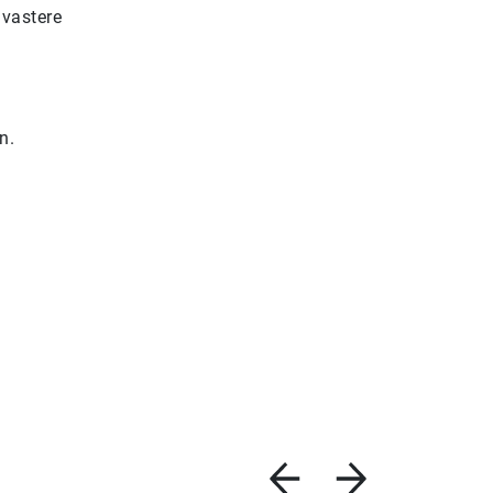
 vastere
n.