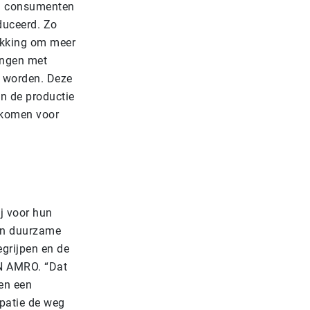
en consumenten
duceerd. Zo
akking om meer
angen met
k worden. Deze
n de productie
inkomen voor
j voor hun
 en duurzame
egrijpen en de
BN AMRO. “Dat
en een
patie de weg