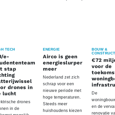
GH TECH
ENERGIE
BOUW &
CONSTRUCT
U/e-
Airco is geen
€72 milj
tudententeam
energieslurper
voor de
t stap
meer
toekoms
chting
Nederland zet zich
woningb
tterijwissel
schrap voor een
infrastr
or drones in
nieuwe periode met
 lucht
De
hoge temperaturen.
woningbou
ektrische drones
Steeds meer
en de verva
nnen in de
huishoudens kiezen
renovatie v