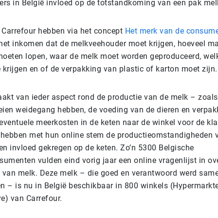
rs in België invloed op de totstandkoming van een pak mel
 Carrefour hebben via het concept
Het merk van de consum
het inkomen dat de melkveehouder moet krijgen, hoeveel m
moeten lopen, waar de melk moet worden geproduceerd, wel
 krijgen en of de verpakking van plastic of karton moet zijn.
akt van ieder aspect rond de productie van de melk – zoals
eien weidegang hebben, de voeding van de dieren en verpak
 eventuele meerkosten in de keten naar de winkel voor de kl
Zij hebben met hun online stem de productieomstandigheden 
en invloed gekregen op de keten. Zo’n 5300 Belgische
umenten vulden eind vorig jaar een online vragenlijst in ov
 van melk. Deze melk – die goed en verantwoord werd same
 – is nu in België beschikbaar in 800 winkels (Hypermarkte
e) van Carrefour.