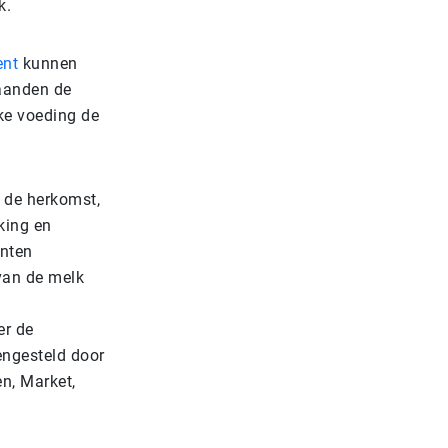
k.
ent
kunnen
aanden de
ke voeding de
 de herkomst,
king en
anten
van de melk
er de
ngesteld door
n, Market,