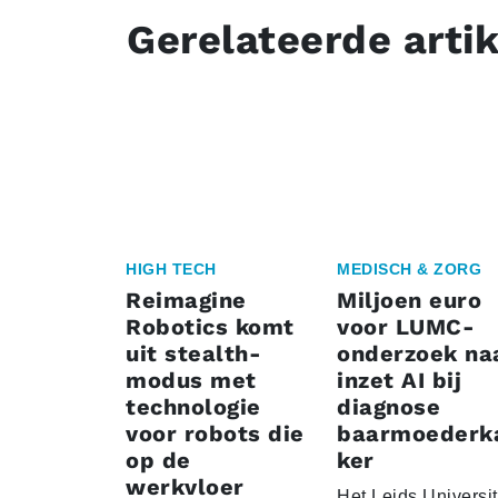
Gerelateerde arti
HIGH TECH
MEDISCH & ZORG
Reimagine
Miljoen euro
Robotics komt
voor LUMC-
uit stealth-
onderzoek na
modus met
inzet AI bij
technologie
diagnose
voor robots die
baarmoederk
op de
ker
werkvloer
Het Leids Universit