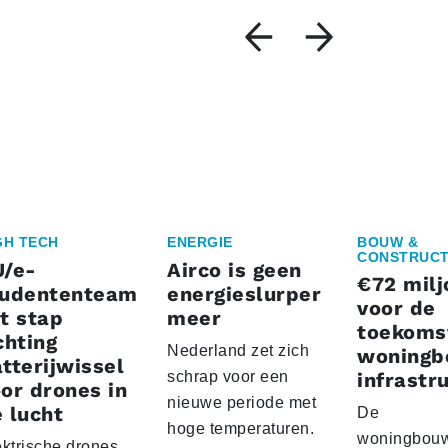
GH TECH
ENERGIE
BOUW &
CONSTRUCT
U/e-
Airco is geen
€72 milj
tudententeam
energieslurper
voor de
t stap
meer
toekoms
chting
Nederland zet zich
woningb
tterijwissel
schrap voor een
infrastr
or drones in
nieuwe periode met
 lucht
De
hoge temperaturen.
woningbou
ektrische drones