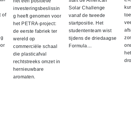
start de American
het een positieve
ku
Solar Challenge
investeringsbeslissin
 of
to
vanaf de tweede
g heeft genomen voor
vee
startpositie. Het
het PETRA-project:
af
studententeam wist
de eerste fabriek ter
eg
zo
tijdens de driedaagse
wereld op
oor
on
Formula…
commerciële schaal
he
die plasticafval
dr
rechtstreeks omzet in
hernieuwbare
aromaten.