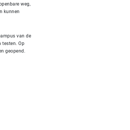
 openbare weg,
en kunnen
 campus van de
 testen. Op
den geopend.