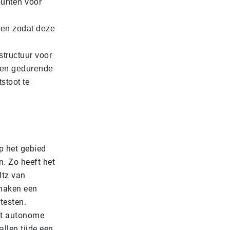
punten voor
pen zodat deze
structuur voor
ren gedurende
stoot te
op het gebied
n. Zo heeft het
ltz van
 maken een
testen.
met autonome
allen tijde een