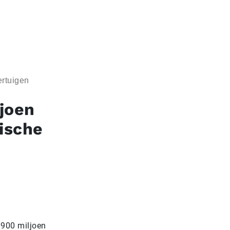
ertuigen
ljoen
ische
 900 miljoen