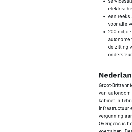
servicesta
elektrische
een reeks 
voor alle v
200 miljoe
autonome v
de zitting
ondersteu
Nederlan
Groot-Brittanni
van autonoom ri
kabinet in feb
Infrastructuur
vergunning aan
Overigens is h
voertuigen. Dez