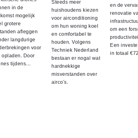
Steeds meer
en de verva
nnen in de
huishoudens kiezen
renovatie v
ekomst mogelijk
voor airconditioning
infrastructu
l grotere
om hun woning koel
om een fors
standen afleggen
en comfortabel te
productivite
nder langdurige
houden. Volgens
Een investe
derbrekingen voor
Techniek Nederland
in totaal €
t opladen. Door
bestaan er nogal wat
ones tijdens…
hardnekkige
misverstanden over
airco's.