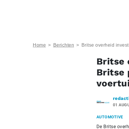
Home
>
Berichten
>
Britse overheid inves
Britse
Britse
voertu
redact
01 AUG
AUTOMOTIVE
De Britse over