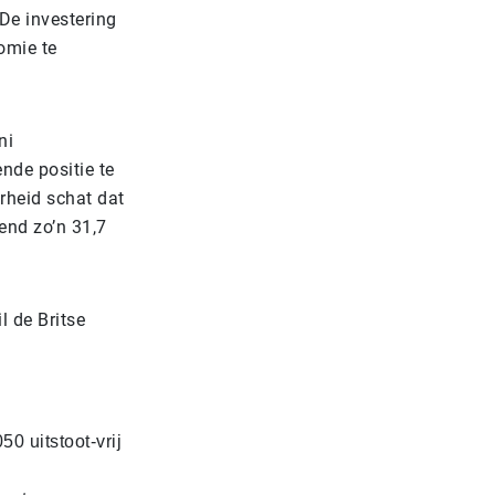
 De investering
omie te
ni
nde positie te
rheid schat dat
end zo’n 31,7
l de Britse
0 uitstoot-vrij