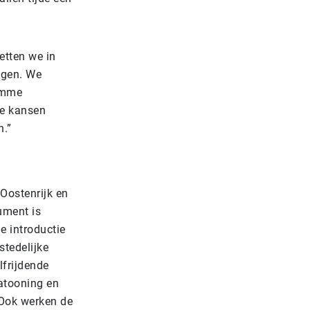
etten we in
igen. We
limme
de kansen
n.”
Oostenrijk en
ument is
 introductie
stedelijke
frijdende
atooning en
 Ook werken de