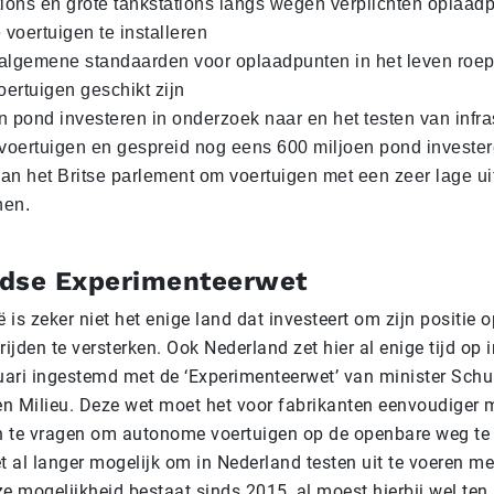
tions en grote tankstations langs wegen verplichten oplaad
 voertuigen te installeren
algemene standaarden voor oplaadpunten in het leven roe
oertuigen geschikt zijn
n pond investeren in onderzoek naar en het testen van infra
oertuigen en gespreid nog eens 600 miljoen pond investe
 van het Britse parlement om voertuigen met een zeer lage uit
nen.
dse Experimenteerwet
ë is zeker niet het enige land dat investeert om zijn positie 
jden te versterken. Ook Nederland zet hier al enige tijd op i
ruari ingestemd met de ‘Experimenteerwet’ van minister Schu
 en Milieu. Deze wet moet het voor fabrikanten eenvoudiger
 te vragen om autonome voertuigen op de openbare weg te 
et al langer mogelijk om in Nederland testen uit te voeren 
e mogelijkheid bestaat sinds 2015, al moest hierbij wel ten 