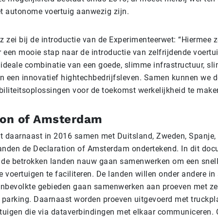
et autonome voertuig aanwezig zijn.
z zei bij de introductie van de Experimenteerwet: “Hiermee z
 een mooie stap naar de introductie van zelfrijdende voertu
 ideale combinatie van een goede, slimme infrastructuur, s
n een innovatief hightechbedrijfsleven. Samen kunnen we 
liteitsoplossingen voor de toekomst werkelijkheid te make
ion of Amsterdam
t daarnaast in 2016 samen met Duitsland, Zweden, Spanje, 
anden de Declaration of Amsterdam ondertekend. In dit doc
 de betrokken landen nauw gaan samenwerken om een snelle
e voertuigen te faciliteren. De landen willen onder andere in 
nbevolkte gebieden gaan samenwerken aan proeven met zel
t parking. Daarnaast worden proeven uitgevoerd met truckpl
uigen die via dataverbindingen met elkaar communiceren.