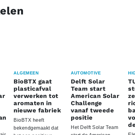
kelen
ALGEMEEN
AUTOMOTIVE
HI
BioBTX gaat
Delft Solar
T
plasticafval
Team start
s
ar
verwerken tot
American Solar
ze
aromaten in
Challenge
ri
nieuwe fabriek
vanaf tweede
ba
an
positie
vo
BioBTX heeft
de
Het Delft Solar Team
bekendgemaakt dat
air
El