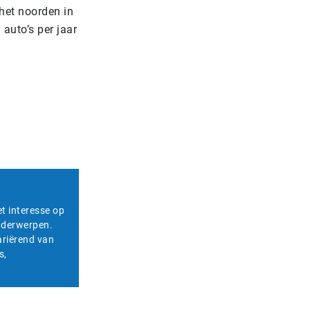
 het noorden in
auto’s per jaar
et interesse op
onderwerpen.
ariërend van
s,