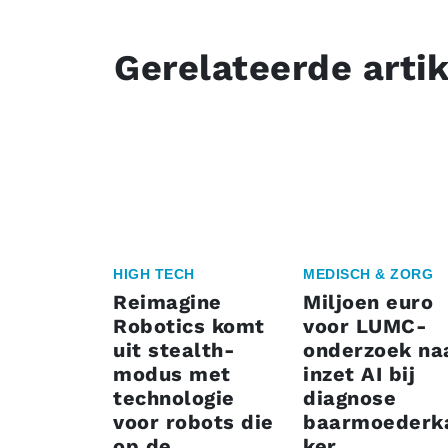
Gerelateerde arti
HIGH TECH
MEDISCH & ZORG
Reimagine
Miljoen euro
Robotics komt
voor LUMC-
uit stealth-
onderzoek na
modus met
inzet AI bij
technologie
diagnose
voor robots die
baarmoederk
op de
ker