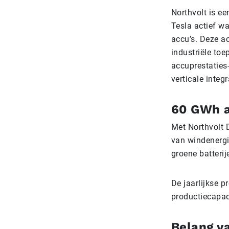
Northvolt is ee
Tesla actief wa
accu’s. Deze ac
industriële toe
accuprestaties-
verticale inte
60 GWh a
Met Northvolt 
van windenergi
groene batterij
De jaarlijkse 
productiecapac
Belang v