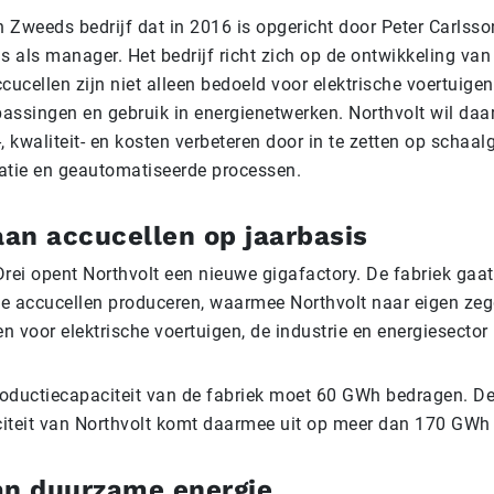
n Zweeds bedrijf dat in 2016 is opgericht door Peter Carlsson
s als manager. Het bedrijf richt zich op de ontwikkeling van
cucellen zijn niet alleen bedoeld voor elektrische voertuige
passingen en gebruik in energienetwerken. Northvolt wil daar
, kwaliteit- en kosten verbeteren door in te zetten op schaalg
gratie en geautomatiseerde processen.
an accucellen op jaarbasis
Drei opent Northvolt een nieuwe gigafactory. De fabriek gaa
e accucellen produceren, waarmee Northvolt naar eigen ze
en voor elektrische voertuigen, de industrie en energiesector
productiecapaciteit van de fabriek moet 60 GWh bedragen. De
iteit van Northvolt komt daarmee uit op meer dan 170 GWh p
an duurzame energie