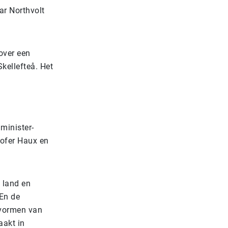
ar Northvolt
 over een
Skellefteå. Het
minister-
tofer Haux en
s land en
 En de
 vormen van
aakt in