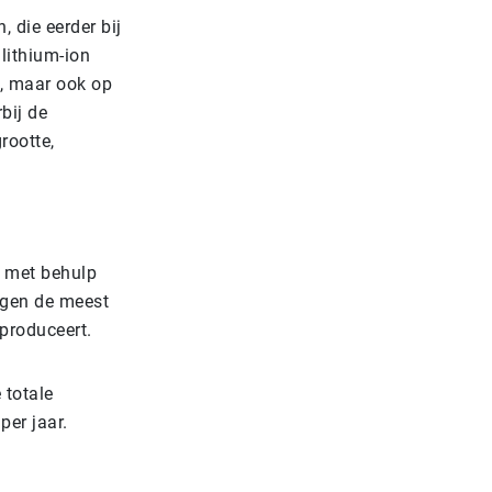
, die eerder bij
 lithium-ion
n, maar ook op
bij de
rootte,
t met behulp
ggen de meest
 produceert.
 totale
er jaar.