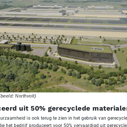
(beeld: Northvolt)
eerd uit 50% gerecyclede materiale
urzaamheid is ook terug te zien in het gebruik van gerecycl
die het bedrijf produceert voor 50% vervaardigd uit gerecycl