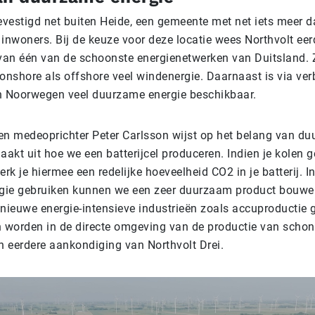
gevestigd net buiten Heide, een gemeente met net iets meer 
inwoners. Bij de keuze voor deze locatie wees Northvolt eer
an één van de schoonste energienetwerken van Duitsland. 
 onshore als offshore veel windenergie. Daarnaast is via ve
 Noorwegen veel duurzame energie beschikbaar.
en medeoprichter Peter Carlsson wijst op het belang van d
aakt uit hoe we een batterijcel produceren. Indien je kolen ge
erk je hiermee een redelijke hoeveelheid CO2 in je batterij. I
gie gebruiken kunnen we een zeer duurzaam product bouwe
t nieuwe energie-intensieve industrieën zoals accuproductie 
worden in de directe omgeving van de productie van schone
en eerdere aankondiging van Northvolt Drei.