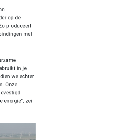
dan
der op de
Zo produceert
rbindingen met
uurzame
bruikt in je
ndien we echter
n. Onze
gevestigd
 energie”, zei