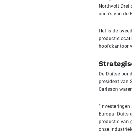
Northvolt Drei 
accu’s van de 
Het is de tweed
productielocati
hoofdkantoor v
Strategi
De Duitse bond
president van 
Carlsson waren
“Investeringen 
Europa. Duitsla
productie van 
onze industrië