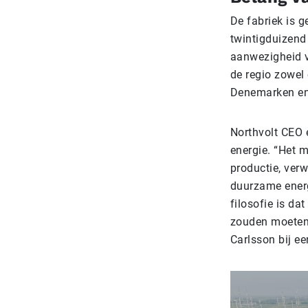
De fabriek is 
twintigduizend 
aanwezigheid v
de regio zowel
Denemarken en
Northvolt CEO 
energie. “Het m
productie, verw
duurzame ener
filosofie is da
zouden moeten 
Carlsson bij e