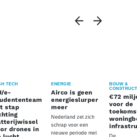
GH TECH
ENERGIE
BOUW &
CONSTRUCT
U/e-
Airco is geen
€72 milj
tudententeam
energieslurper
voor de
t stap
meer
toekoms
chting
Nederland zet zich
woningb
tterijwissel
schrap voor een
infrastr
or drones in
nieuwe periode met
 lucht
De