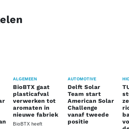
kelen
ALGEMEEN
AUTOMOTIVE
HI
BioBTX gaat
Delft Solar
T
plasticafval
Team start
s
ar
verwerken tot
American Solar
ze
aromaten in
Challenge
ri
nieuwe fabriek
vanaf tweede
ba
an
positie
vo
BioBTX heeft
de