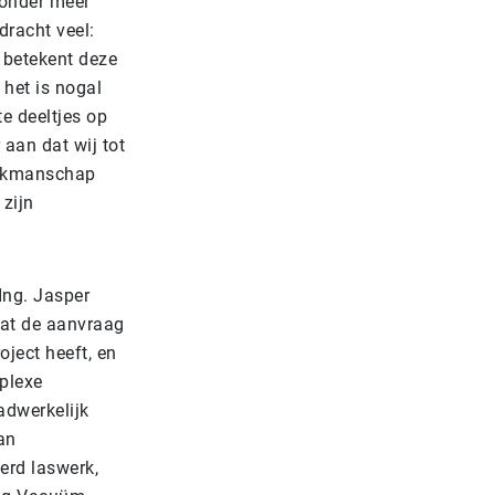
 onder meer
dracht veel:
s betekent deze
 het is nogal
e deeltjes op
aan dat wij tot
 vakmanschap
 zijn
Ing. Jasper
dat de aanvraag
ject heeft, en
plexe
adwerkelijk
van
erd laswerk,