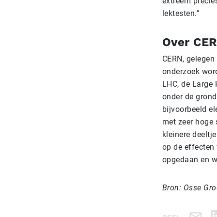
extreem precie
lektesten.”
Over CE
CERN, gelegen 
onderzoek word
LHC, de Large 
onder de grond 
bijvoorbeeld el
met zeer hoge s
kleinere deeltj
op de effecten 
opgedaan en w
Bron: Osse Gr