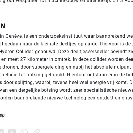
s groot verspanen tot machinebouw en uiteindelijk Ultra H
RN
in Genève, is een onderzoeksinstituut waar baanbrekend we
t gedaan naar de kleinste deeltjes op aarde. Hiervoor is d
Hydron Collider, gebouwd. Deze deeltjesversneller bevindt z
en meet 27 kilometer in omtrek. In deze collider worden deel
ektronen, door supergeleiding en nabij het absolute nulpunt 
nelheid tot botsing gebracht. Hierdoor ontstaan er in de bo
es door splijting, waarbij tevens heel veel energie vrij komt.
van een dergelijke botsing wordt zeer specialistische nieuw
orden baanbrekende nieuwe technologieën ontdekt en ontwi
oep