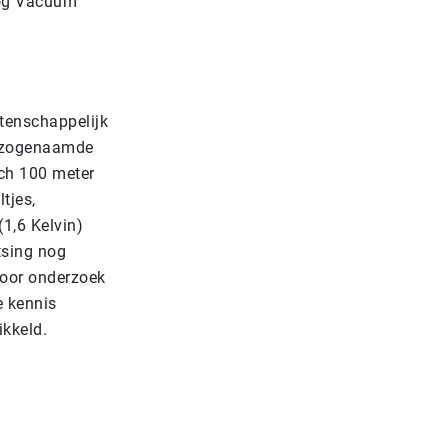
oog Vacuüm
tenschappelijk
e zogenaamde
ich 100 meter
tjes,
(1,6 Kelvin)
tsing nog
 Door onderzoek
e kennis
kkeld.