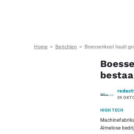
Home
>
Berichten
>
Boessenkool haalt gro
Boesse
bestaa
redact
09 OKT
HIGH TECH
Machinefabrika
Almelose bedri