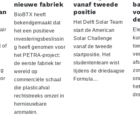
nieuwe fabriek
vanaf tweede
ba
an
positie
vo
BioBTX heeft
de
Het Delft Solar Team
bekendgemaakt dat
air
El
start de American
het een positieve
ku
Solar Challenge
investeringsbeslissin
 of
to
vanaf de tweede
g heeft genomen voor
vee
startpositie. Het
het PETRA-project:
af
studententeam wist
de eerste fabriek ter
eg
zo
tijdens de driedaagse
wereld op
oor
on
Formula…
commerciële schaal
he
die plasticafval
dr
rechtstreeks omzet in
hernieuwbare
aromaten.