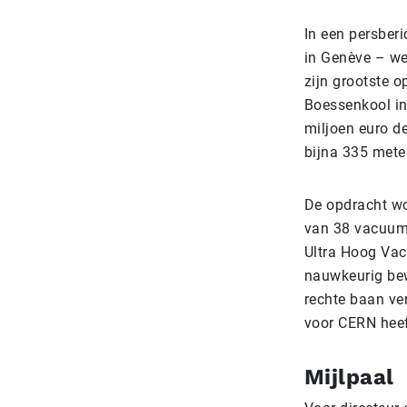
In een persber
in Genève – wer
zijn grootste 
Boessenkool in
miljoen euro de
bijna 335 mete
De opdracht wo
van 38 vacuum v
Ultra Hoog Vac
nauwkeurig bew
rechte baan ve
voor CERN heeft
Mijlpaal