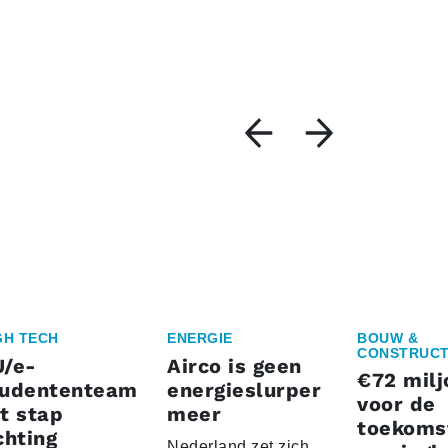
GH TECH
ENERGIE
BOUW &
CONSTRUCT
U/e-
Airco is geen
€72 milj
tudententeam
energieslurper
voor de
t stap
meer
toekoms
chting
Nederland zet zich