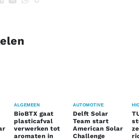
kelen
ALGEMEEN
AUTOMOTIVE
HI
BioBTX gaat
Delft Solar
T
plasticafval
Team start
s
ar
verwerken tot
American Solar
ze
aromaten in
Challenge
ri