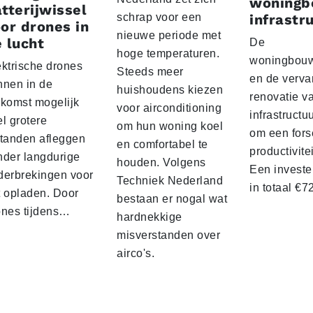
woningb
tterijwissel
schrap voor een
infrastr
or drones in
nieuwe periode met
 lucht
De
hoge temperaturen.
woningbou
ektrische drones
Steeds meer
en de verva
nnen in de
huishoudens kiezen
renovatie v
ekomst mogelijk
voor airconditioning
infrastructu
l grotere
om hun woning koel
om een fors
standen afleggen
en comfortabel te
productivite
nder langdurige
houden. Volgens
Een investe
derbrekingen voor
Techniek Nederland
in totaal €
t opladen. Door
bestaan er nogal wat
ones tijdens…
hardnekkige
misverstanden over
airco's.