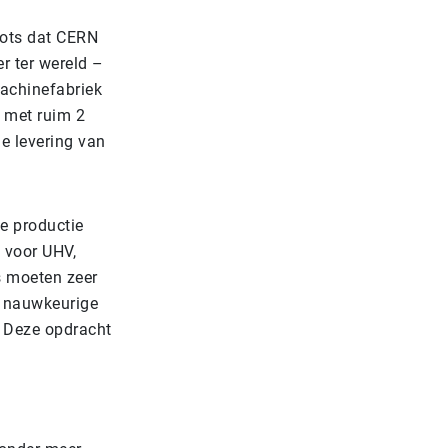
rots dat CERN
r ter wereld –
machinefabriek
 met ruim 2
de levering van
e productie
n voor UHV,
s moeten zeer
t nauwkeurige
 Deze opdracht