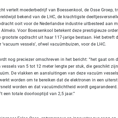
icht vertelt moederbedrijf van Boessenkool, de Osse Groep, t
eldwijd bekend van de LHC, de krachtigste deeltjesversnelle
opdracht ooit voor de Nederlandse industrie uitbesteed aan 
 Almelo. Voor Boessenkool betekent deze prestigieuze order
 grootste opdracht uit haar 117-jarige bestaan. Het betreft 
r ‘vacuum vessels’, ofwel vacuümbuizen, voor de LHC.
rdt nog preciezer omschreven in het bericht: “het gaat om d
essels van 5 tot 12 meter lengte per stuk, die geschikt zij
uüm. De vlakken en aansluitingen van deze vacuüm vessel
erkt worden om te bereiken dat de elektronen in een uiters
rsneld worden en dat vacuümdichtheid wordt gegarandeerd.
 een totale doorlooptijd van 2,5 jaar.”