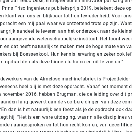
-eigenaar Eelco Osse, entrepreneur en innovator pur sang en
Prins Friso Ingenieurs publieksprijs 2019, betekent deze op
en klant van ons en blijkbaar tot hun tevredenheid. Voor on
pdracht een mijlpaal waar we ontzettend trots op zijn. Want
angrijk aandeel te leveren aan het onderzoek naar de kleinst
 toonaangevende wetenschappelijke instituut. Het toont weer 
zijn en dat heeft natuurlijk te maken met de hoge mate van
kers bij Boessenkool. Hun kennis, ervaring en zeker ook lef
m opdrachten als deze binnen te halen en uit te voeren.”
dewerkers van de Almelose machinefabriek is Projectleider 
veneens heel blij is met deze opdracht. Vanaf het moment 
n november 2016, hebben Brugman, die de leiding over dit pro
 maanden lang gewerkt aan de voorbereidingen van deze com
En dan is het natuurlijk een feest als je de opdracht ook da
zegt hij. “Het is een ware uitdaging, waarin alle disciplines 
rden aangesproken en tot hun recht komen; van gecertifice