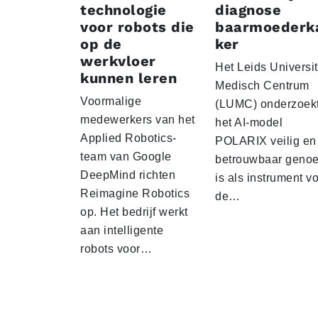
technologie
diagnose
voor robots die
baarmoederk
op de
ker
werkvloer
Het Leids Universit
kunnen leren
Medisch Centrum
Voormalige
(LUMC) onderzoekt
medewerkers van het
het AI-model
Applied Robotics-
POLARIX veilig en
team van Google
betrouwbaar geno
DeepMind richten
is als instrument v
Reimagine Robotics
de…
op. Het bedrijf werkt
aan intelligente
robots voor…