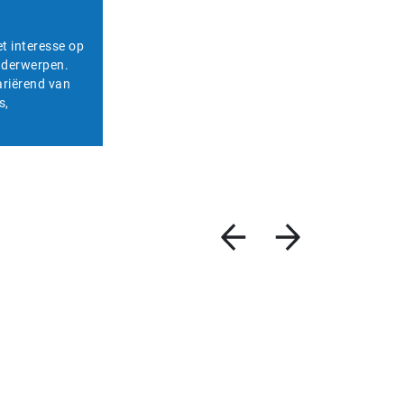
et interesse op
onderwerpen.
ariërend van
s,