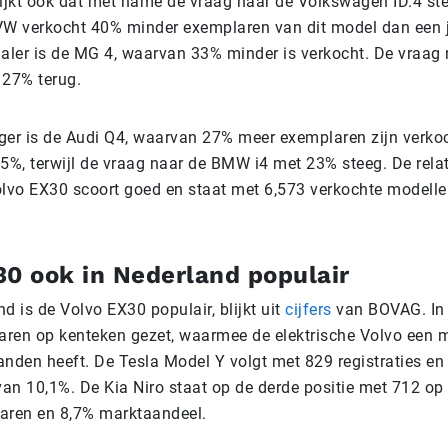
blijkt ook dat met name de vraag naar de Volkswagen ID.4 ste
VW verkocht 40% minder exemplaren van dit model dan een j
daler is de MG 4, waarvan 33% minder is verkocht. De vraag
 27% terug.
ijger is de Audi Q4, waarvan 27% meer exemplaren zijn verk
25%, terwijl de vraag naar de BMW i4 met 23% steeg. De rela
vo EX30 scoort goed en staat met 6,573 verkochte modelle
30 ook in Nederland populair
d is de Volvo EX30 populair, blijkt uit
cijfers
van BOVAG. In j
ren op kenteken gezet, waarmee de elektrische Volvo een 
anden heeft. De Tesla Model Y volgt met 829 registraties en
an 10,1%. De Kia Niro staat op de derde positie met 712 op
aren en 8,7% marktaandeel.