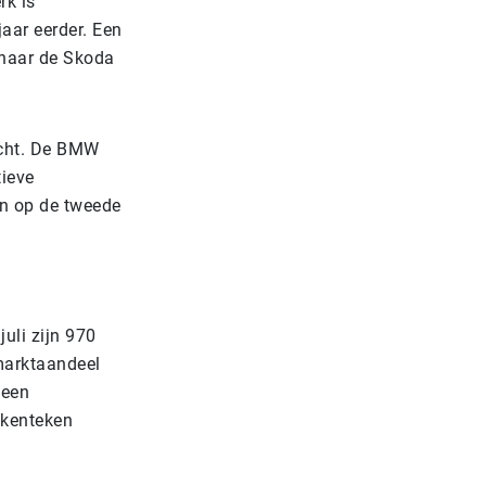
rk is
aar eerder. Een
 naar de Skoda
ocht. De BMW
tieve
n op de tweede
uli zijn 970
marktaandeel
 een
 kenteken