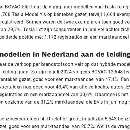
van BOVAG blijkt dat de vraag naar modellen van Tesla terugl
,768 Tesla Model Y’s op kenteken gezet, terwijl 1,664 exem
eregistreerd. Samen waren de twee exemplaren toen goed vo
n 29,7%. Tesla liet zijn concurrenten in juni ver achter zich
de derde positie met 1,172 registraties en een marktaandeel
modellen in Nederland aan de leidin
naar de verkoop per brandstofsoort valt op dat hybride mode
 leiding gaan. Zo zijn in juli 2024 volgens BOVAG 12,648 hy
kenteken gezet, goed voor een marktaandeel van 47,1%. Ee
voertuigen nog goed voor 43,4% van alle verkochte auto’s. EV
 registraties en een marktaandeel van 30,6%. Daarmee is he
ten opzichte van de 31,2% marktaandeel die EV’s in juni nog
enzinevoertuigen blijft relatief groot; in juli zijn 5,543 ben
zet, goed voor een marktaandeel van 20,7%. Wel is de vraag 