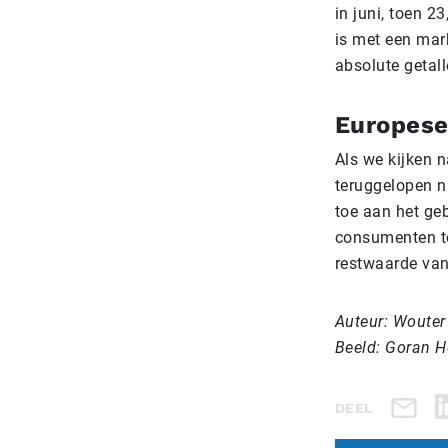
in juni, toen 2
is met een mar
absolute getall
Europese 
Als we kijken 
teruggelopen n
toe aan het ge
consumenten te
restwaarde van 
Auteur: Wouter
Beeld: Goran H
DEEL