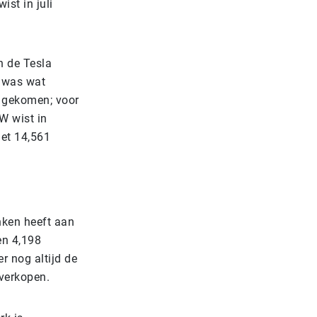
ist in juli
.
n de Tesla
r was wat
ng gekomen; voor
W wist in
met 14,561
nken heeft aan
en 4,198
r nog altijd de
 verkopen.