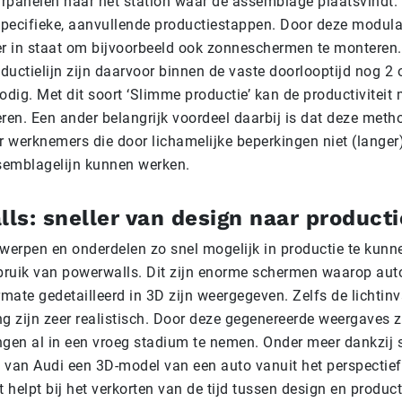
rpanelen naar het station waar de assemblage plaatsvindt. D
pecifieke, aanvullende productiestappen. Door deze modula
 in staat om bijvoorbeeld ook zonneschermen te monteren. 
oductielijn zijn daarvoor binnen de vaste doorlooptijd nog 2 
ig. Met dit soort ‘Slimme productie’ kan de productiviteit 
eren. Een ander belangrijk voordeel daarbij is dat deze met
or werknemers die door lichamelijke beperkingen niet (langer
ssemblagelijn kunnen werken.
ls: sneller van design naar producti
erpen en onderdelen zo snel mogelijk in productie te kunne
ruik van powerwalls. Dit zijn enorme schermen waarop auto
rmate gedetailleerd in 3D zijn weergegeven. Zelfs de lichtinv
 zijn zeer realistisch. Door deze gegenereerde weergaves zi
ngen al in een vroeg stadium te nemen. Onder meer dankzij s
 van Audi een 3D-model van een auto vanuit het perspectief
t helpt bij het verkorten van de tijd tussen design en product