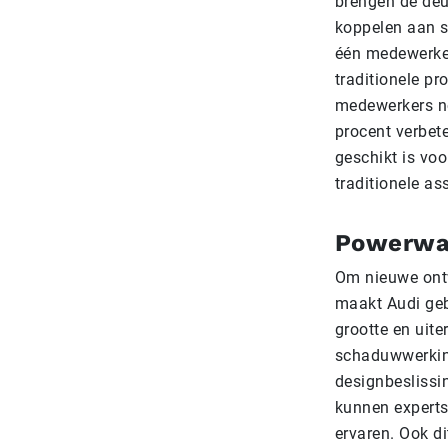
brengen de deu
koppelen aan s
één medewerker
traditionele pr
medewerkers nod
procent verbet
geschikt is vo
traditionele a
Powerwal
Om nieuwe ontw
maakt Audi geb
grootte en uite
schaduwwerking
designbeslissi
kunnen experts
ervaren. Ook di