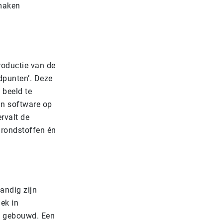
 maken
roductie van de
dpunten’. Deze
 beeld te
an software op
rvalt de
grondstoffen én
andig zijn
iek in
A6 gebouwd. Een