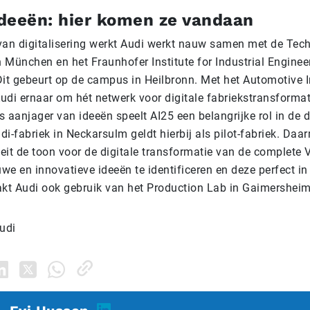
deeën: hier komen ze vandaan
van digitalisering werkt Audi werkt nauw samen met de Tec
n München en het Fraunhofer Institute for Industrial Engine
Dit gebeurt op de campus in Heilbronn. Met het Automotive I
Audi ernaar om hét netwerk voor digitale fabriekstransformat
ls aanjager van ideeën speelt AI25 een belangrijke rol in de d
udi-fabriek in Neckarsulm geldt hierbij als pilot-fabriek. Daa
iteit de toon voor de digitale transformatie van de complete
e en innovatieve ideeën te identificeren en deze perfect in
akt Audi ook gebruik van het Production Lab in Gaimersheim
udi