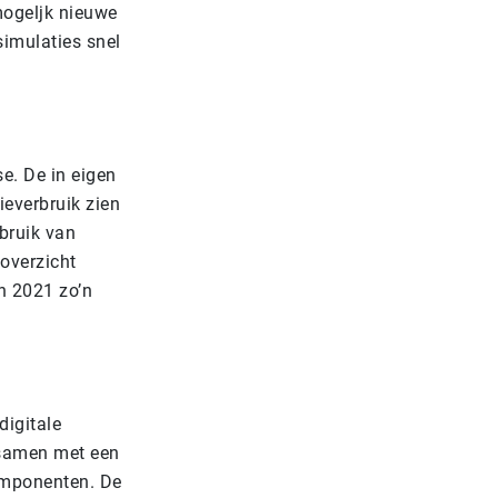
mogeljk nieuwe
simulaties snel
e. De in eigen
ieverbruik zien
bruik van
 overzicht
n 2021 zo’n
digitale
 samen met een
omponenten. De