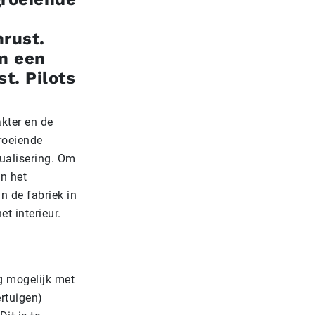
nrust.
en een
t. Pilots
akter en de
roeiende
dualisering. Om
an het
n de fabriek in
t interieur.
ng mogelijk met
rtuigen)