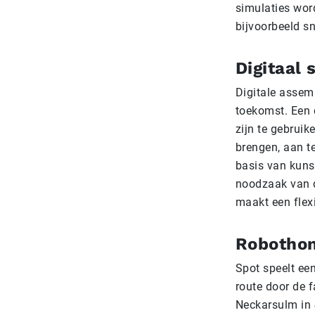
simulaties wor
bijvoorbeeld sn
Digitaal
Digitale assem
toekomst. Een 
zijn te gebruik
brengen, aan t
basis van kunst
noodzaak van d
maakt een flex
Robothon
Spot speelt een
route door de f
Neckarsulm in 