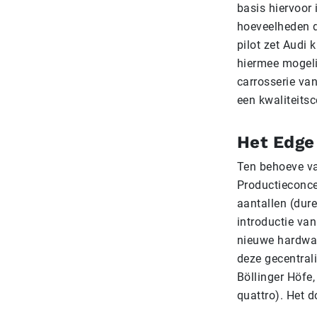
basis hiervoor
hoeveelheden d
pilot zet Audi 
hiermee mogeli
carrosserie va
een kwaliteitsc
Het Edge
Ten behoeve va
Productieconcep
aantallen (dure
introductie va
nieuwe hardwar
deze gecentrali
Böllinger Höfe,
quattro). Het d