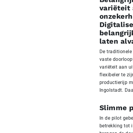
variëteit
onzekerhe
Digitalis
belangrij
laten alv
De traditionele
vaste doorloop
variëteit aan 
flexibeler te z
productierijp m
Ingolstadt. Daa
Slimme p
In de pilot geb
betrekking tot