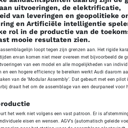
 aan uitvoeringen, de elektrificatie,
id van leveringen en geopolitieke o
ering en Artificiële intelligentie spel
ke rol in de productie van de toekoms
ast mooie resultaten zien.
 assemblagelijn loopt tegen zijn grenzen aan. Het rigide kar
tijden ervan komen niet meer overeen met bijvoorbeeld de g
uitvoeringen van een model en alle mogelijkheden van indivi
ijn en een hogere efficiency te bereiken werkt Audi daarom a
aken van de ‘Modular Assembly’. Dat gebeurt met een pilot i
rbij draait het om de assemblage van een deurpaneel voor he
roductie
eurt het werk niet volgens een vast patroon. Er is afstemmi
 individuele eisen en wensen. AGV’s (automatisch geleide voe