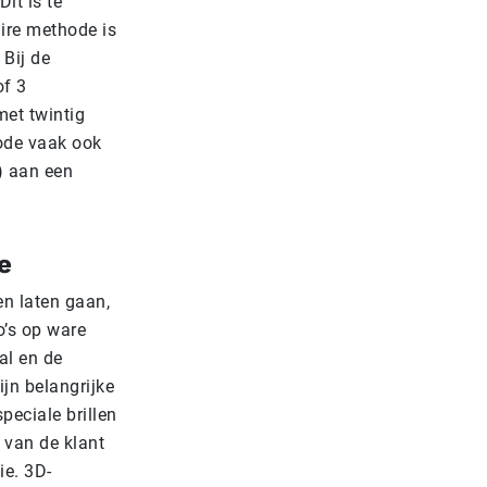
it is te
ire methode is
Bij de
of 3
met twintig
hode vaak ook
) aan een
e
n laten gaan,
’s op ware
al en de
jn belangrijke
peciale brillen
 van de klant
ie. 3D-