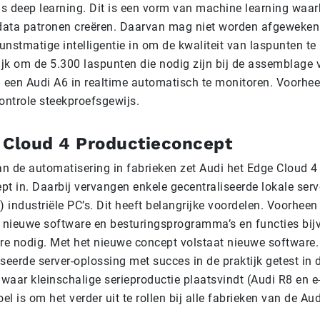
 is deep learning. Dit is een vorm van machine learning waa
ata patronen creëren. Daarvan mag niet worden afgeweken.
kunstmatige intelligentie in om de kwaliteit van laspunten te
jk om de 5.300 laspunten die nodig zijn bij de assemblage 
n een Audi A6 in realtime automatisch te monitoren. Voorhe
ontrole steekproefsgewijs.
 Cloud 4 Productieconcept
n de automatisering in fabrieken zet Audi het Edge Cloud 4
t in. Daarbij vervangen enkele gecentraliseerde lokale serv
) industriële PC’s. Dit heeft belangrijke voordelen. Voorheen
n nieuwe software en besturingsprogramma’s en functies bijv
e nodig. Met het nieuwe concept volstaat nieuwe software.
seerde server-oplossing met succes in de praktijk getest in d
 waar kleinschalige serieproductie plaatsvindt (Audi R8 en e
oel is om het verder uit te rollen bij alle fabrieken van de Au