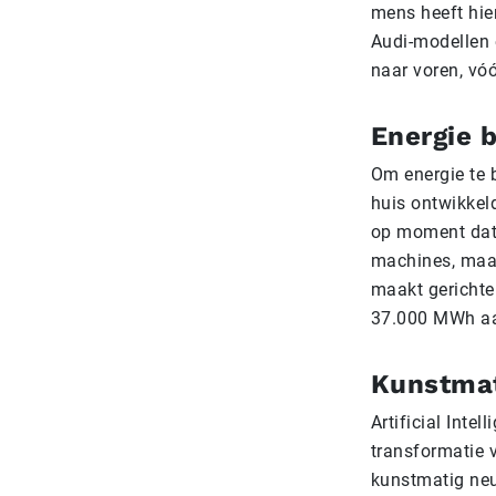
mens heeft hie
Audi-modellen 
naar voren, vóó
Energie 
Om energie te 
huis ontwikkeld
op moment dat 
machines, maar 
maakt gerichte
37.000 MWh aa
Kunstmati
Artificial Intel
transformatie 
kunstmatig neu