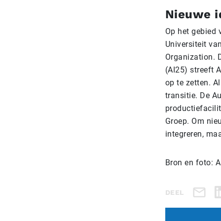
Nieuwe i
Op het gebied 
Universiteit va
Organization. 
(AI25) streeft 
op te zetten. A
transitie. De A
productiefacil
Groep. Om nieuw
integreren, ma
Bron en foto: A
DEEL