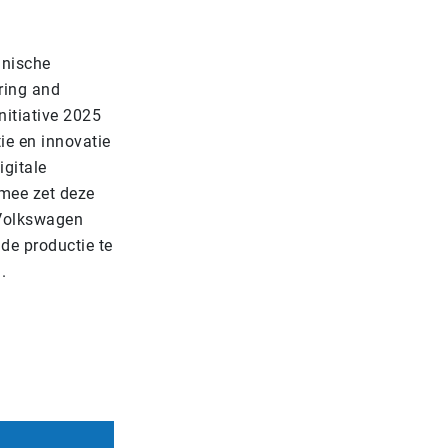
hnische
ering and
nitiative 2025
ie en innovatie
igitale
rmee zet deze
 Volkswagen
 de productie te
.