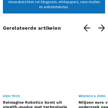
nieuwsberichten tot blogposts, whitepapers, case studies
en websiteteksten.
Gerelateerde artikelen
HIGH TECH
MEDISCH & ZORG
Reimagine Robotics komt uit
Miljoen euro 
stealth-modus met technologie
onderzoek naar