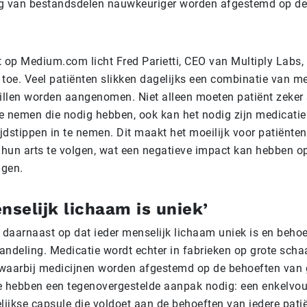
ng van bestandsdelen nauwkeuriger worden afgestemd op de
t op Medium.com licht Fred Parietti, CEO van Multiply Labs,
f toe. Veel patiënten slikken dagelijks een combinatie van med
pillen worden aangenomen. Niet alleen moeten patiënt zeker s
 te nemen die nodig hebben, ook kan het nodig zijn medicatie
ijdstippen in te nemen. Dit maakt het moeilijk voor patiënte
n hun arts te volgen, wat een negatieve impact kan hebben o
ngen.
nselijk lichaam is uniek’
er daarnaast op dat ieder menselijk lichaam uniek is en beho
andeling. Medicatie wordt echter in fabrieken op grote scha
waarbij medicijnen worden afgestemd op de behoeften van 
e hebben een tegenovergestelde aanpak nodig: een enkelvo
jkse capsule die voldoet aan de behoeften van iedere patiën