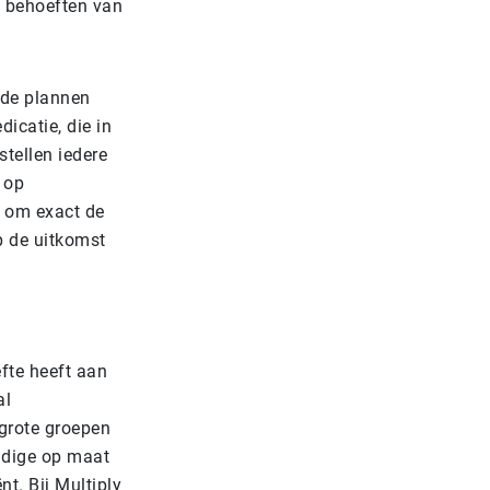
 behoeften van
 de plannen
icatie, die in
tellen iedere
 op
n om exact de
p de uitkomst
efte heeft aan
al
grote groepen
udige op maat
t. Bij Multiply