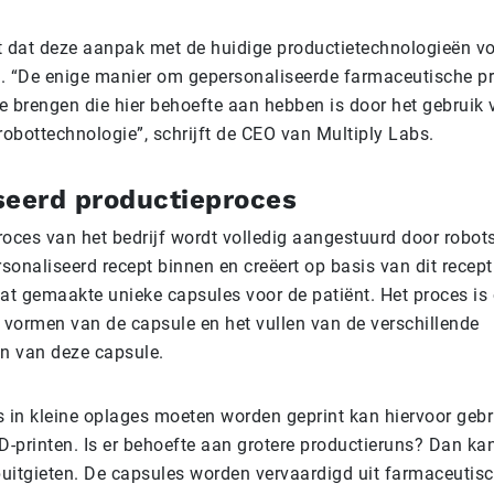
elt dat deze aanpak met de huidige productietechnologieën v
is. “De enige manier om gepersonaliseerde farmaceutische p
te brengen die hier behoefte aan hebben is door het gebruik
obottechnologie”, schrijft de CEO van Multiply Labs.
seerd productieproces
roces van het bedrijf wordt volledig aangestuurd door robot
rsonaliseerd recept binnen en creëert op basis van dit recep
t gemaakte unieke capsules voor de patiënt. Het proces is
t vormen van de capsule en het vullen van de verschillende
n van deze capsule.
s in kleine oplages moeten worden geprint kan hiervoor geb
-printen. Is er behoefte aan grotere productieruns? Dan k
uitgieten. De capsules worden vervaardigd uit farmaceutis