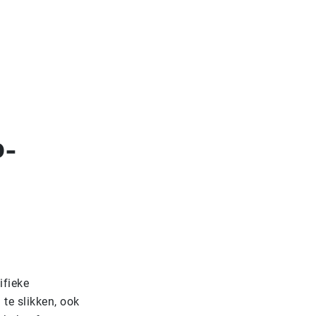
D-
ifieke
 te slikken, ook