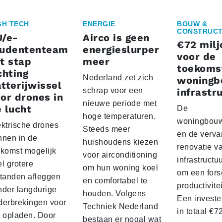
GH TECH
ENERGIE
BOUW &
CONSTRUCT
U/e-
Airco is geen
€72 milj
tudententeam
energieslurper
voor de
t stap
meer
toekoms
chting
Nederland zet zich
woningb
tterijwissel
schrap voor een
infrastr
or drones in
nieuwe periode met
 lucht
De
hoge temperaturen.
woningbou
ektrische drones
Steeds meer
en de verva
nnen in de
huishoudens kiezen
renovatie v
ekomst mogelijk
voor airconditioning
infrastructu
l grotere
om hun woning koel
om een fors
standen afleggen
en comfortabel te
productivite
nder langdurige
houden. Volgens
Een investe
derbrekingen voor
Techniek Nederland
in totaal €
t opladen. Door
bestaan er nogal wat