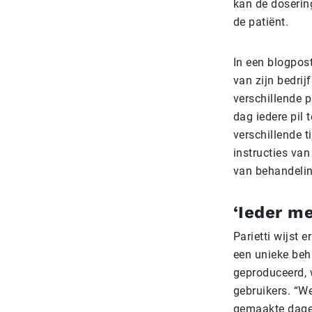
kan de doseri
de patiënt.
In een blogpos
van zijn bedrij
verschillende 
dag iedere pil
verschillende t
instructies va
van behandeli
‘Ieder me
Parietti wijst 
een unieke beh
geproduceerd, 
gebruikers. “W
gemaakte dageli