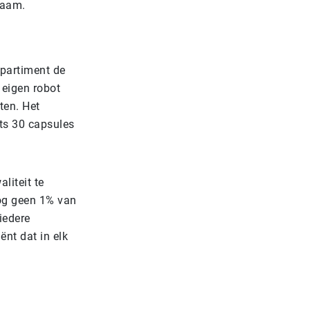
chaam.
mpartiment de
 eigen robot
ten. Het
hts 30 capsules
liteit te
nog geen 1% van
iedere
ënt dat in elk