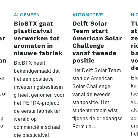
ALGEMEEN
AUTOMOTIVE
HI
BioBTX gaat
Delft Solar
T
plasticafval
Team start
s
ar
verwerken tot
American Solar
ze
aromaten in
Challenge
ri
nieuwe fabriek
vanaf tweede
ba
an
positie
vo
BioBTX heeft
de
Het Delft Solar Team
bekendgemaakt dat
air
El
start de American
het een positieve
ku
Solar Challenge
investeringsbeslissin
 of
to
vanaf de tweede
g heeft genomen voor
vee
startpositie. Het
het PETRA-project:
af
studententeam wist
de eerste fabriek ter
eg
zo
tijdens de driedaagse
wereld op
oor
on
Formula…
commerciële schaal
he
die plasticafval