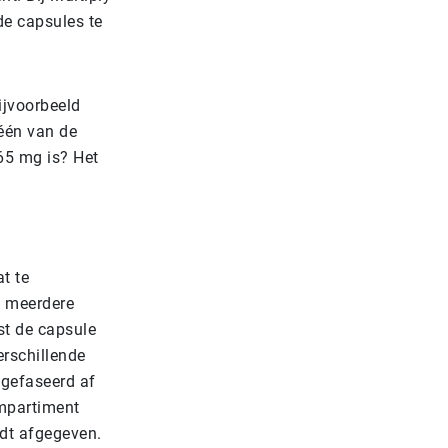
e capsules te
ijvoorbeeld
 één van de
 65 mg is? Het
t te
t meerdere
st de capsule
rschillende
 gefaseerd af
ompartiment
rdt afgegeven.