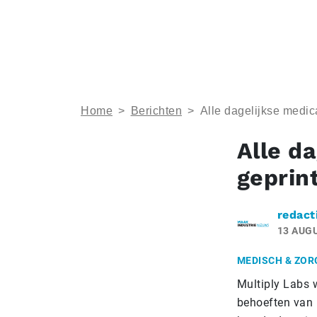
Home
>
Berichten
>
Alle dagelijkse medica
Alle d
geprint
redact
13 AUG
MEDISCH & ZOR
Multiply Labs 
behoeften van p