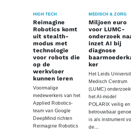
HIGH TECH
MEDISCH & ZORG
Reimagine
Miljoen euro
Robotics komt
voor LUMC-
uit stealth-
onderzoek na
modus met
inzet AI bij
technologie
diagnose
voor robots die
baarmoederk
op de
ker
werkvloer
Het Leids Universit
kunnen leren
Medisch Centrum
Voormalige
(LUMC) onderzoekt
medewerkers van het
het AI-model
Applied Robotics-
POLARIX veilig en
team van Google
betrouwbaar geno
DeepMind richten
is als instrument v
Reimagine Robotics
de…