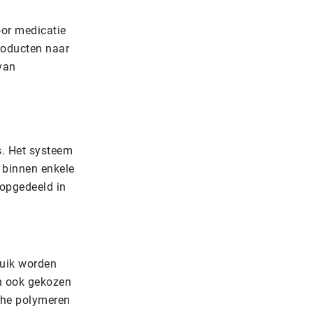
oor medicatie
roducten naar
 van
s. Het systeem
t binnen enkele
 opgedeeld in
ruik worden
an ook gekozen
che polymeren