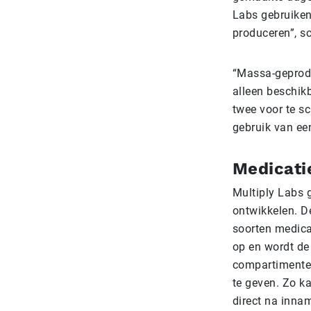
Labs gebruiken
produceren”, sch
“Massa-geprodu
alleen beschik
twee voor te sc
gebruik van een
Medicati
Multiply Labs g
ontwikkelen. D
soorten medicat
op en wordt de
compartimenten
te geven. Zo k
direct na inna