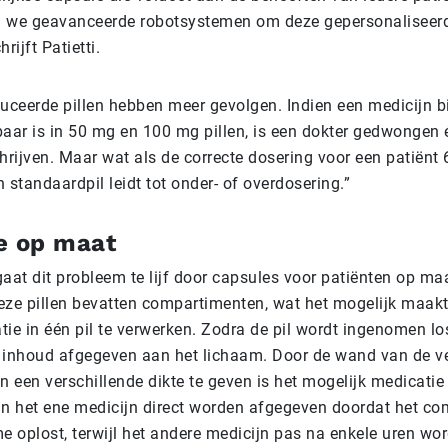
 we geavanceerde robotsystemen om deze gepersonaliseerd
rijft Patietti.
ceerde pillen hebben meer gevolgen. Indien een medicijn b
baar is in 50 mg en 100 mg pillen, is een dokter gedwongen
hrijven. Maar wat als de correcte dosering voor een patiënt
 standaardpil leidt tot onder- of overdosering.”
e op maat
aat dit probleem te lijf door capsules voor patiënten op maa
eze pillen bevatten compartimenten, wat het mogelijk maak
ie in één pil te verwerken. Zodra de pil wordt ingenomen lo
 inhoud afgegeven aan het lichaam. Door de wand van de ve
 een verschillende dikte te geven is het mogelijk medicatie
an het ene medicijn direct worden afgegeven doordat het c
me oplost, terwijl het andere medicijn pas na enkele uren wo