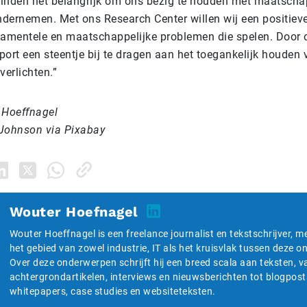
inden het belangrijk om ons bezig te houden met maatschap
dernemen. Met ons Research Center willen wij een positiev
mentele en maatschappelijke problemen die spelen. Door o
ort een steentje bij te dragen aan het toegankelijk houden 
verlichten.”
 Hoeffnagel
Johnson via Pixabay
Wouter Hoefnagel
Wouter Hoeffnagel is een freelance journalist en tekstschrijver, m
het gebied van zowel industrie, IT als het kruisvlak tussen deze 
Over deze onderwerpen schrijft hij een breed scala aan teksten, v
achtergrondartikelen, interviews en nieuwsberichten tot blogpost
whitepapers, case studies en websiteteksten.