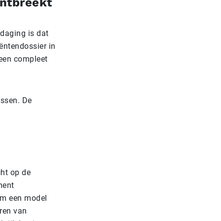
ntbreekt
tdaging is dat
iëntendossier in
 een compleet
ossen. De
cht op de
ment
rom een model
eren van