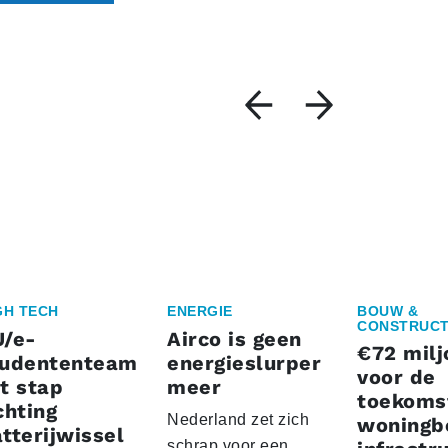
GH TECH
ENERGIE
BOUW &
CONSTRUCT
U/e-
Airco is geen
€72 milj
tudententeam
energieslurper
voor de
t stap
meer
toekoms
chting
Nederland zet zich
woningb
tterijwissel
schrap voor een