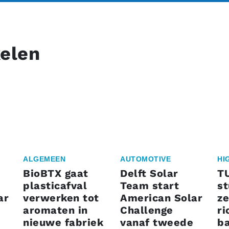
kelen
ALGEMEEN
AUTOMOTIVE
HI
BioBTX gaat
Delft Solar
T
plasticafval
Team start
s
ar
verwerken tot
American Solar
ze
aromaten in
Challenge
ri
nieuwe fabriek
vanaf tweede
ba