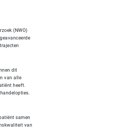
erzoek (NWO)
n geavanceerde
trajecten
nnen dit
n van alle
tiënt heeft.
ehandelopties.
 patiënt samen
nskwaliteit van