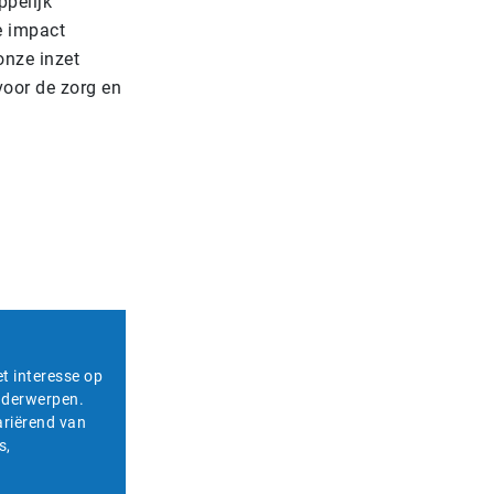
pelijk
e impact
nze inzet
voor de zorg en
et interesse op
onderwerpen.
ariërend van
s,