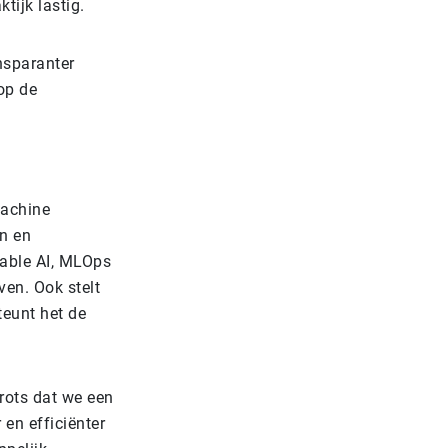
tijk lastig.
nsparanter
op de
machine
n en
nable AI, MLOps
en. Ook stelt
teunt het de
trots dat we een
en efficiënter