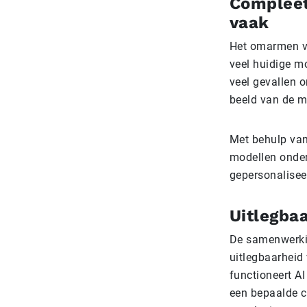
Compleet
vaak
Het omarmen van
veel huidige mo
veel gevallen 
beeld van de m
Met behulp van
modellen onder
gepersonalisee
Uitlegba
De samenwerking
uitlegbaarheid
functioneert A
een bepaalde co