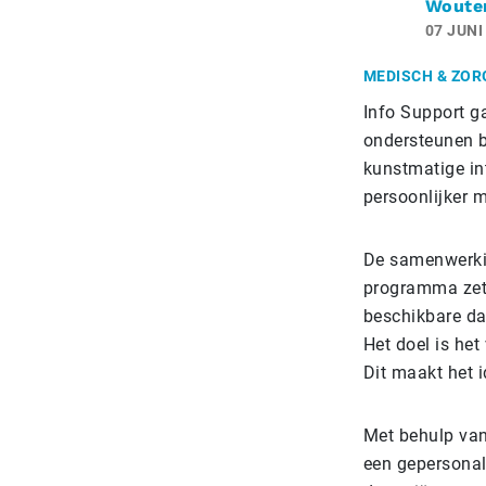
Woute
07 JUNI
MEDISCH & ZOR
Info Support g
ondersteunen b
kunstmatige int
persoonlijker 
De samenwerki
programma zet 
beschikbare da
Het doel is he
Dit maakt het 
Met behulp van
een gepersonali