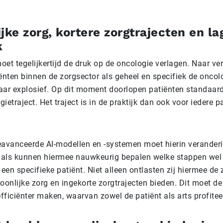
jke zorg, kortere zorgtrajecten en la
k
et tegelijkertijd de druk op de oncologie verlagen. Naar ver
ënten binnen de zorgsector als geheel en specifiek de oncol
aar explosief. Op dit moment doorlopen patiënten standaard
ietraject. Het traject is in de praktijk dan ook voor iedere p
eavanceerde AI-modellen en -systemen moet hierin verander
als kunnen hiermee nauwkeurig bepalen welke stappen wel o
 een specifieke patiënt. Niet alleen ontlasten zij hiermee de 
oonlijke zorg en ingekorte zorgtrajecten bieden. Dit moet de
efficiënter maken, waarvan zowel de patiënt als arts profitee