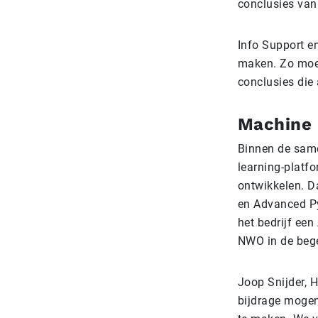
conclusies van 
Info Support e
maken. Zo moet
conclusies die 
Machine 
Binnen de same
learning-platf
ontwikkelen. D
en Advanced P
het bedrijf ee
NWO in de bege
Joop Snijder, H
bijdrage mogen