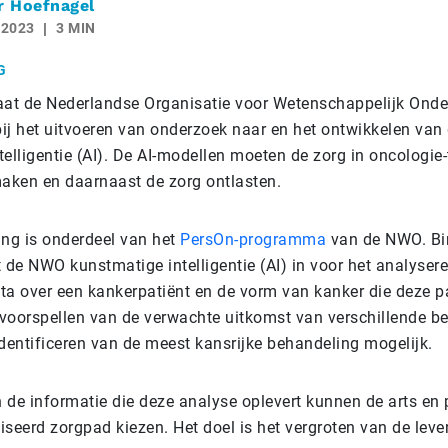
r Hoefnagel
 2023
3 MIN
G
aat de Nederlandse Organisatie voor Wetenschappelijk Ond
ij het uitvoeren van onderzoek naar en het ontwikkelen va
elligentie (AI). De AI-modellen moeten de zorg in oncologie-
maken en daarnaast de zorg ontlasten.
ng is onderdeel van het
PersOn-programma
van de NWO. Bi
de NWO kunstmatige intelligentie (AI) in voor het analysere
ta over een kankerpatiënt en de vorm van kanker die deze pa
t voorspellen van de verwachte uitkomst van verschillende b
identificeren van de meest kansrijke behandeling mogelijk.
 de informatie die deze analyse oplevert kunnen de arts en
seerd zorgpad kiezen. Het doel is het vergroten van de leve