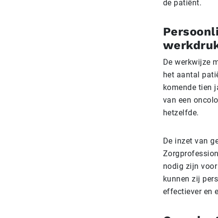
de patiënt.
Persoonli
werkdru
De werkwijze mo
het aantal pati
komende tien j
van een oncolog
hetzelfde.
De inzet van g
Zorgprofession
nodig zijn voor
kunnen zij pers
effectiever en 