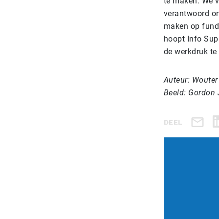
te maken. We v
verantwoord on
maken op funda
hoopt Info Supp
de werkdruk te 
Auteur: Wouter
Beeld: Gordon 
DEEL