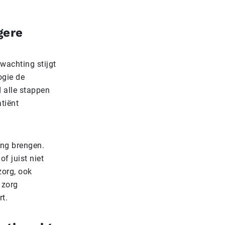
gere
wachting stijgt
ogie de
 alle stappen
atiënt
ing brengen.
f juist niet
zorg, ook
 zorg
rt.