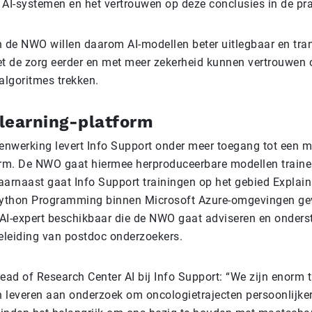
AI-systemen en het vertrouwen op deze conclusies in de prak
n de NWO willen daarom AI-modellen beter uitlegbaar en tra
 de zorg eerder en met meer zekerheid kunnen vertrouwen 
algoritmes trekken.
learning-platform
nwerking levert Info Support onder meer toegang tot een 
orm. De NWO gaat hiermee herproduceerbare modellen traine
aarnaast gaat Info Support trainingen op het gebied Explai
ython Programming binnen Microsoft Azure-omgevingen gev
n AI-expert beschikbaar die de NWO gaat adviseren en onders
leiding van postdoc onderzoekers.
ead of Research Center AI bij Info Support: “We zijn enorm 
 leveren aan onderzoek om oncologietrajecten persoonlijker 