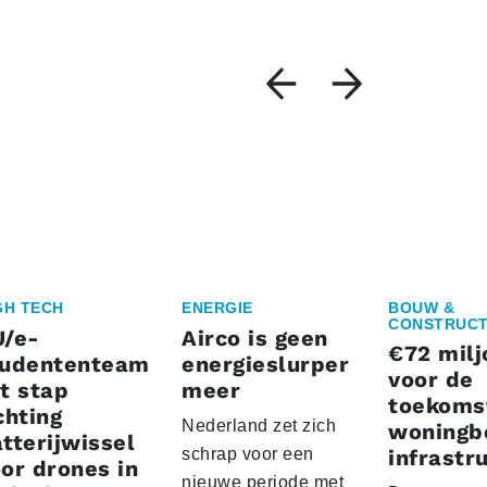
GH TECH
ENERGIE
BOUW &
CONSTRUCT
U/e-
Airco is geen
€72 milj
tudententeam
energieslurper
voor de
t stap
meer
toekoms
chting
Nederland zet zich
woningb
tterijwissel
schrap voor een
infrastr
or drones in
nieuwe periode met