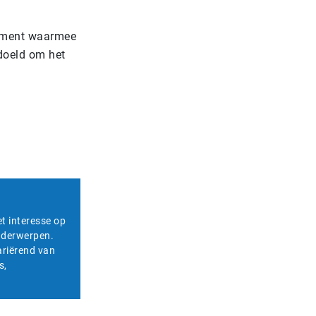
trument waarmee
doeld om het
et interesse op
onderwerpen.
ariërend van
s,