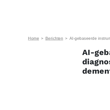
Home
>
Berichten
>
AI-gebaseerde instru
AI-geb
diagno
demen