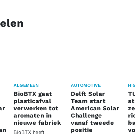
kelen
ALGEMEEN
AUTOMOTIVE
HI
BioBTX gaat
Delft Solar
T
plasticafval
Team start
s
ar
verwerken tot
American Solar
ze
aromaten in
Challenge
ri
nieuwe fabriek
vanaf tweede
ba
an
positie
vo
BioBTX heeft