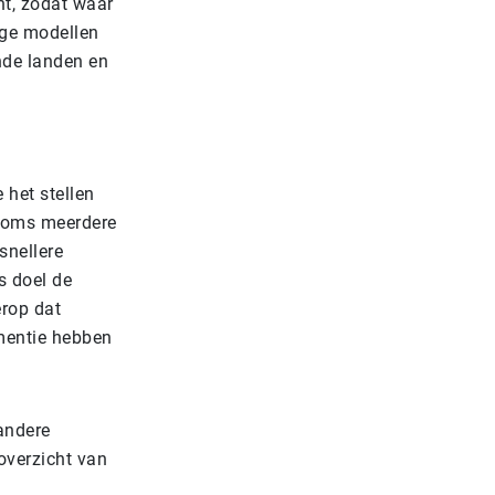
nt, zodat waar
ige modellen
ende landen en
 het stellen
 soms meerdere
snellere
s doel de
erop dat
mentie hebben
andere
 overzicht van