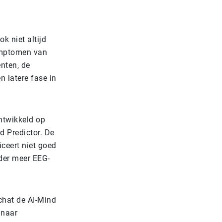
k niet altijd
symptomen van
ënten, de
 latere fase in
ntwikkeld op
d Predictor. De
iceert niet goed
nder meer EEG-
chat de AI-Mind
 naar