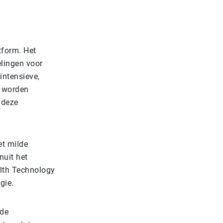
tform. Het
elingen voor
intensieve,
t worden
 deze
et milde
nuit het
alth Technology
gie.
 de