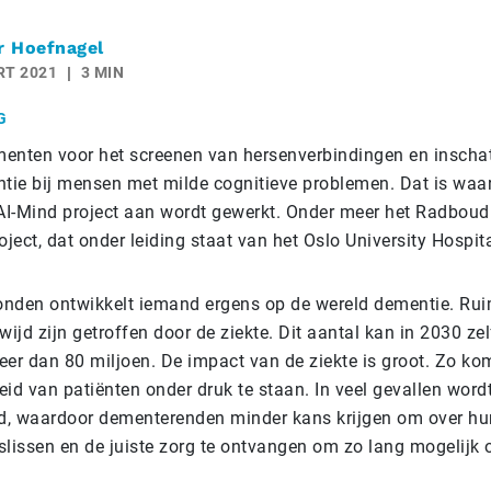
r Hoefnagel
RT 2021
3 MIN
G
umenten voor het screenen van hersenverbindingen en inscha
ntie bij mensen met milde cognitieve problemen. Dat is waa
 AI-Mind project aan wordt gewerkt. Onder meer het Radbo
oject, dat onder leiding staat van het Oslo University Hospita
conden ontwikkelt iemand ergens op de wereld dementie. Rui
jd zijn getroffen door de ziekte. Dit aantal kan in 2030 zel
eer dan 80 miljoen. De impact van de ziekte is groot. Zo ko
eid van patiënten onder druk te staan. In veel gevallen word
ld, waardoor dementerenden minder kans krijgen om over hu
slissen en de juiste zorg te ontvangen om zo lang mogelijk 