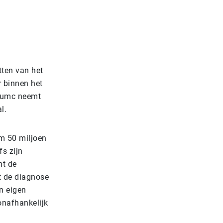
tten van het
r binnen het
udumc neemt
l.
m 50 miljoen
fs zijn
mt de
t de diagnose
n eigen
onafhankelijk