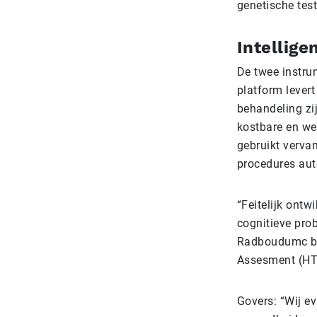
genetische test
Intellige
De twee instru
platform levert
behandeling zi
kostbare en we
gebruikt verva
procedures aut
“Feitelijk ont
cognitieve pro
Radboudumc bij 
Assesment (HTA
Govers: “Wij ev