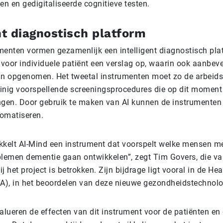
en en gedigitaliseerde cognitieve testen.
nt diagnostisch platform
menten vormen gezamenlijk een intelligent diagnostisch pla
 voor individuele patiënt een verslag op, waarin ook aanbev
jn opgenomen. Het tweetal instrumenten moet zo de arbeids
inig voorspellende screeningsprocedures die op dit momen
ngen. Door gebruik te maken van AI kunnen de instrumenten
omatiseren.
wikkelt AI-Mind een instrument dat voorspelt welke mensen m
blemen dementie gaan ontwikkelen”, zegt Tim Govers, die va
het project is betrokken. Zijn bijdrage ligt vooral in de He
), in het beoordelen van deze nieuwe gezondheidstechnolo
alueren de effecten van dit instrument voor de patiënten en