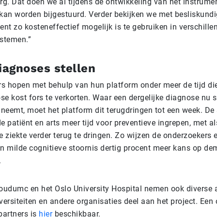
g. Dat doen we al tijdens de ontwikkeling van het instrume
 kan worden bijgestuurd. Verder bekijken we met besliskund
ent zo kosteneffectief mogelijk is te gebruiken in verschill
stemen.”
iagnoses stellen
s hopen met behulp van hun platform onder meer de tijd die
se kost fors te verkorten. Waar een dergelijke diagnose nu
 neemt, moet het platform dit terugdringen tot een week. De 
e patiënt en arts meer tijd voor preventieve ingrepen, met al
 ziekte verder terug te dringen. Zo wijzen de onderzoekers 
 milde cognitieve stoornis dertig procent meer kans op de
.
udumc en het Oslo University Hospital nemen ook diverse 
versiteiten en andere organisaties deel aan het project. Een
partners is
hier
beschikbaar.