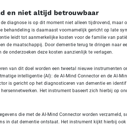
d en niet altijd betrouwbaar
 de diagnose is op dit moment niet alleen tijdrovend, maar oo
e behandeling is daarnaast voornamelijk gericht op late 
ntie leidt tot aanmerkelijke kosten voor de familie van pati
en de maatschappij. Door dementie terug te dringen naar een
n de onderzoeken deze kosten aanzienlijk te verlagen.
seren van dit doel worden een tweetal nieuwe instrumenten o
matige intelligentie (AI): de AI-Mind Connector en de AI-Min
or is gericht op het diagnosticeren van dementie en identif
 hersennetwerken. Het instrument baseert zich hierbij op o
egevens die met de AI-Mind Connector worden verzameld, s
ns in dat dementie ontstaat. Het instrument kijkt hierbij ook