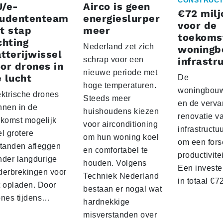
CONSTRUCT
U/e-
Airco is geen
€72 milj
tudententeam
energieslurper
voor de
t stap
meer
toekoms
chting
Nederland zet zich
woningb
tterijwissel
schrap voor een
infrastr
or drones in
nieuwe periode met
 lucht
De
hoge temperaturen.
woningbou
ektrische drones
Steeds meer
en de verva
nnen in de
huishoudens kiezen
renovatie v
ekomst mogelijk
voor airconditioning
infrastructu
l grotere
om hun woning koel
om een fors
standen afleggen
en comfortabel te
productivite
nder langdurige
houden. Volgens
Een investe
derbrekingen voor
Techniek Nederland
in totaal €
t opladen. Door
bestaan er nogal wat
ones tijdens…
hardnekkige
misverstanden over