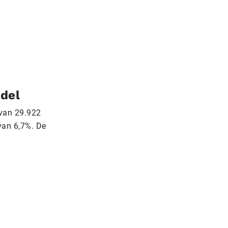
odel
rvan 29.922
van 6,7%. De