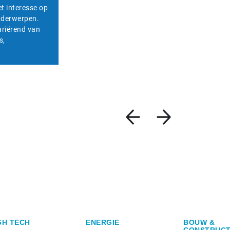
et interesse op
onderwerpen.
ariërend van
s,
GH TECH
ENERGIE
BOUW &