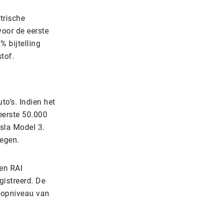
ktrische
voor de eerste
 bijtelling
stof.
to’s. Indien het
 eerste 50.000
esla Model 3.
egen.
en RAI
gistreerd. De
oopniveau van