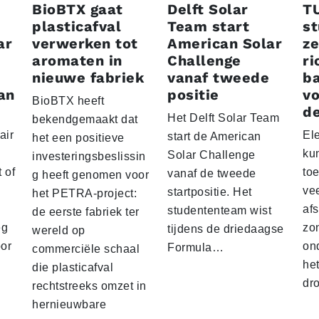
BioBTX gaat
Delft Solar
T
plasticafval
Team start
s
ar
verwerken tot
American Solar
ze
aromaten in
Challenge
ri
nieuwe fabriek
vanaf tweede
ba
an
positie
vo
BioBTX heeft
de
Het Delft Solar Team
bekendgemaakt dat
air
El
start de American
het een positieve
ku
Solar Challenge
investeringsbeslissin
 of
to
vanaf de tweede
g heeft genomen voor
vee
startpositie. Het
het PETRA-project:
af
studententeam wist
de eerste fabriek ter
eg
zo
tijdens de driedaagse
wereld op
oor
on
Formula…
commerciële schaal
he
die plasticafval
dr
rechtstreeks omzet in
hernieuwbare