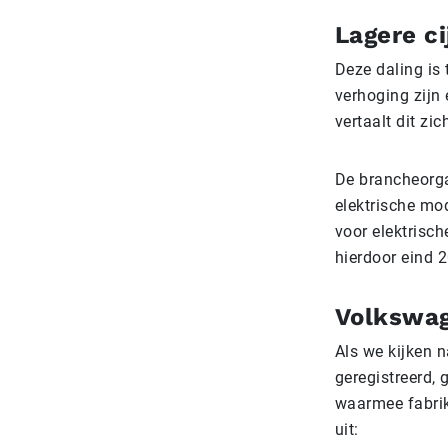
Lagere ci
Deze daling is 
verhoging zijn 
vertaalt dit zi
De brancheorga
elektrische mod
voor elektrisc
hierdoor eind 2
Volkswag
Als we kijken 
geregistreerd,
waarmee fabrik
uit: