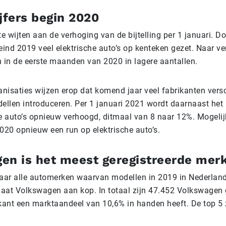
jfers begin 2020
te wijten aan de verhoging van de bijtelling per 1 januari. D
eind 2019 veel elektrische auto’s op kenteken gezet. Naar v
ch in de eerste maanden van 2020 in lagere aantallen.
nisaties wijzen erop dat komend jaar veel fabrikanten vers
ellen introduceren. Per 1 januari 2021 wordt daarnaast het b
he auto’s opnieuw verhoogd, ditmaal van 8 naar 12%. Mogelij
020 opnieuw een run op elektrische auto’s.
en is het meest geregistreerde mer
naar alle automerken waarvan modellen in 2019 in Nederland
 gaat Volkswagen aan kop. In totaal zijn 47.452 Volkswagen 
ant een marktaandeel van 10,6% in handen heeft. De top 5 zi