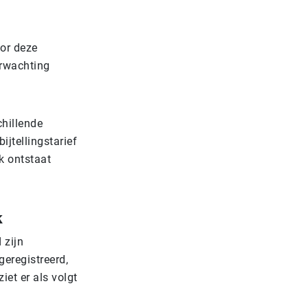
oor deze
erwachting
chillende
ijtellingstarief
k ontstaat
k
 zijn
geregistreerd,
et er als volgt