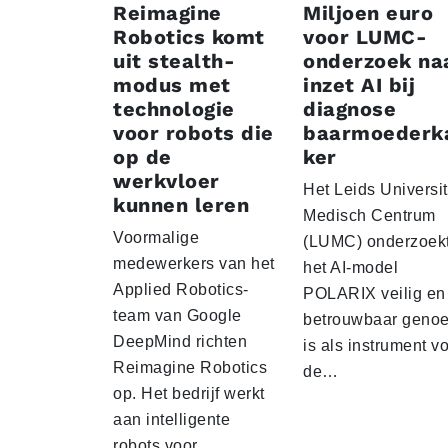
Reimagine
Miljoen euro
Robotics komt
voor LUMC-
uit stealth-
onderzoek na
modus met
inzet AI bij
technologie
diagnose
voor robots die
baarmoederk
op de
ker
werkvloer
Het Leids Universit
kunnen leren
Medisch Centrum
Voormalige
(LUMC) onderzoekt
medewerkers van het
het AI-model
Applied Robotics-
POLARIX veilig en
team van Google
betrouwbaar geno
DeepMind richten
is als instrument v
Reimagine Robotics
de…
op. Het bedrijf werkt
aan intelligente
robots voor…