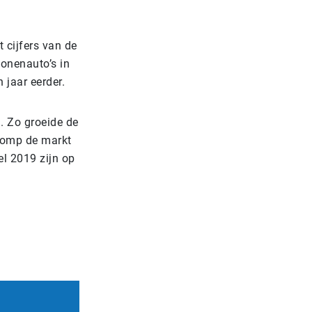
 cijfers van de
sonenauto’s in
 jaar eerder.
. Zo groeide de
romp de markt
l 2019 zijn op