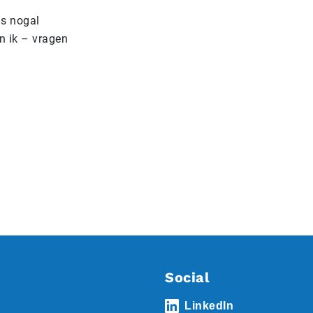
ms nogal
n ik – vragen
Social
LinkedIn