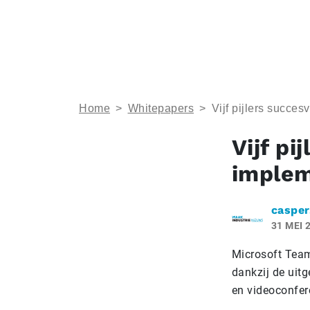
Home
>
Whitepapers
>
Vijf pijlers succe
Vijf pi
implem
casper
31 MEI 
Microsoft Team
dankzij de uit
en videoconfer