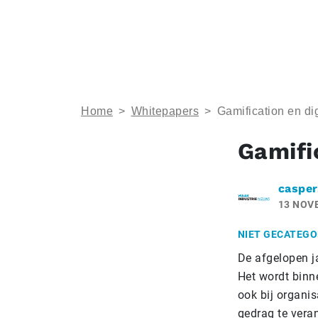
Home
>
Whitepapers
>
Gamification en dig
Gamific
casper
13 NOV
NIET GECATEGO
De afgelopen j
Het wordt binne
ook bij organi
gedrag te vera