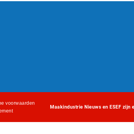
e voorwaarden
Maakindustrie Nieuws en ESEF zijn ee
tement