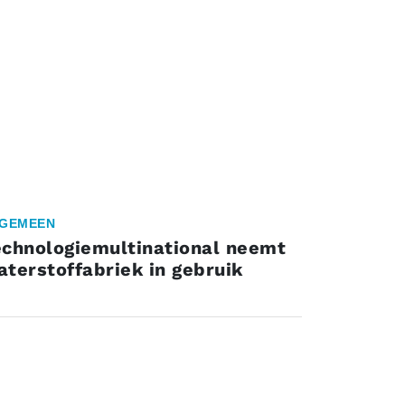
GEMEEN
echnologiemultinational neemt
terstoffabriek in gebruik