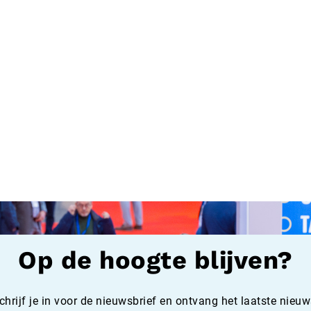
elen zoals
Vrouwen in de
oor inclusiviteit en de
Maakindustrie bijgewerkt
e blijven over het
rief via het formulier
Op de hoogte blijven?
chrijf je in voor de nieuwsbrief en ontvang het laatste nieuw