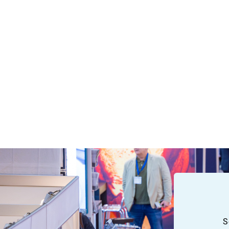
innovation. Met speciale programmaonderd
Maak
en
Young Talent
is er volop aandacht v
volgende generatie professionals.
Deze pagina wordt in de aanloop naar ESEF 
met de laatste informatie. Wil je op de hoogt
programma? Schrijf je dan in voor de nieuwsb
hieronder.
S