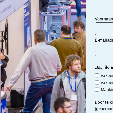
Voornaa
E-mailad
Ja, ik 
vakbe
vakbe
Maakin
Door te k
(geperson