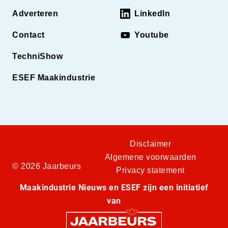
Adverteren
LinkedIn
Contact
Youtube
TechniShow
ESEF Maakindustrie
Disclaimer
Algemene voorwaarden
© 2026 Jaarbeurs
Privacy statement
Maakindustrie Nieuws en ESEF zijn een initiatief
van