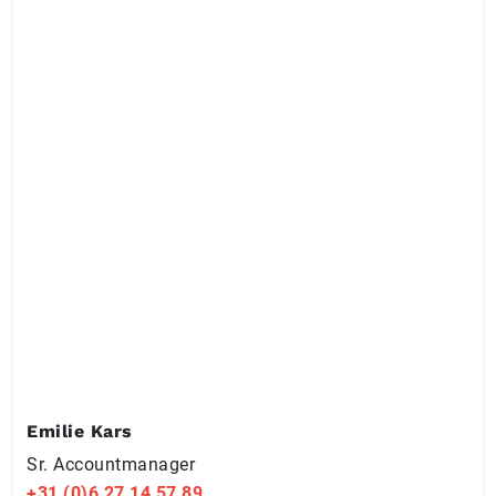
Emilie Kars
Sr. Ac­count­ma­na­ger
+31 (0)6 27 14 57 89