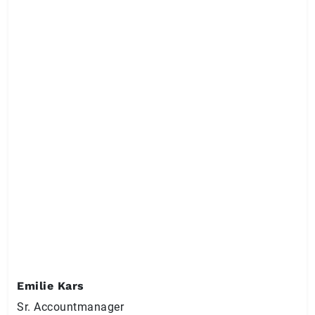
Emilie Kars
Sr. Ac­count­ma­na­ger