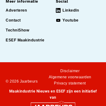
Meer informatie
Social
Adverteren
LinkedIn
Contact
Youtube
TechniShow
ESEF Maakindustrie
Disclaimer
Algemene voorwaarden
© 2026 Jaarbeurs
Privacy statement
Maakindustrie Nieuws en ESEF zijn een initiatief
van