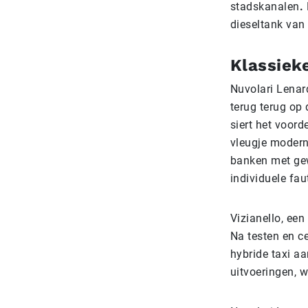
stadskanalen
.
dieseltank van 
Klassieke
Nuvolari Lenar
terug terug op
siert het voor
vleugje modern
banken met gew
individuele fau
Vizianello, ee
Na testen en c
hybride taxi a
uitvoeringen, 