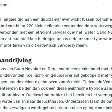
stoot.
al langere tijd aan een duurzamer evenwicht tussen toerisme
 stad van bijna 120 kleine eilanden verbonden door waterweg
verbonden met een efficiënt vervoer over het water. Carlo N
ien dat hun stad kan bijdragen aan een duurzamer type wate
kan profiteren van dit esthetisch vervoersysteem.
andrijving
 voelen Carlo Nuvolari en Dan Lenard een sterke band met d
 ondervonden hoe lucht- en geluidsoverlast gekoppeld met fy
gen aan de delicate gebouwen van Venetië. Tijdens de Ven
nteerden beiden dan ook een dieselelektrische hybride aand
 dit probleem. De dieselmotor biedt het bereik en het vermo
n water van en naar de luchthaven. Ondertussen laadt de batt
p die vervolgens wordt gebruikt voor cruises op lage snelhe