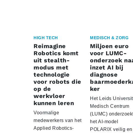
HIGH TECH
MEDISCH & ZORG
Reimagine
Miljoen euro
Robotics komt
voor LUMC-
uit stealth-
onderzoek na
modus met
inzet AI bij
technologie
diagnose
voor robots die
baarmoederk
op de
ker
werkvloer
Het Leids Universit
kunnen leren
Medisch Centrum
Voormalige
(LUMC) onderzoekt
medewerkers van het
het AI-model
Applied Robotics-
POLARIX veilig en