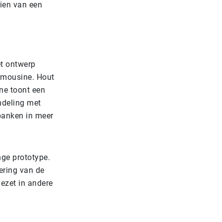
zien van een
et ontwerp
limousine. Hout
ne toont een
ndeling met
banken in meer
nge prototype.
ering van de
gezet in andere