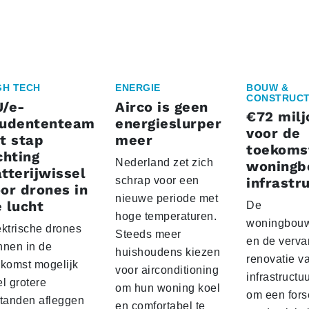
GH TECH
ENERGIE
BOUW &
CONSTRUCT
U/e-
Airco is geen
€72 milj
tudententeam
energieslurper
voor de
t stap
meer
toekoms
chting
Nederland zet zich
woningb
tterijwissel
schrap voor een
infrastr
or drones in
nieuwe periode met
 lucht
De
hoge temperaturen.
woningbou
ektrische drones
Steeds meer
en de verva
nnen in de
huishoudens kiezen
renovatie v
ekomst mogelijk
voor airconditioning
infrastructu
l grotere
om hun woning koel
om een fors
standen afleggen
en comfortabel te