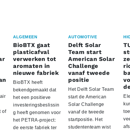
ALGEMEEN
AUTOMOTIVE
HI
BioBTX gaat
Delft Solar
T
plasticafval
Team start
s
ar
verwerken tot
American Solar
ze
aromaten in
Challenge
ri
nieuwe fabriek
vanaf tweede
ba
an
positie
vo
BioBTX heeft
de
Het Delft Solar Team
bekendgemaakt dat
air
El
start de American
het een positieve
ku
Solar Challenge
investeringsbeslissin
 of
to
vanaf de tweede
g heeft genomen voor
vee
startpositie. Het
het PETRA-project:
af
studententeam wist
de eerste fabriek ter