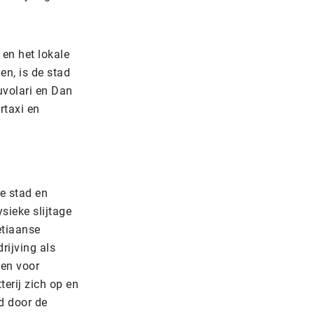
 en het lokale
en, is de stad
uvolari en Dan
rtaxi en
e stad en
sieke slijtage
etiaanse
rijving als
gen voor
erij zich op en
id door de